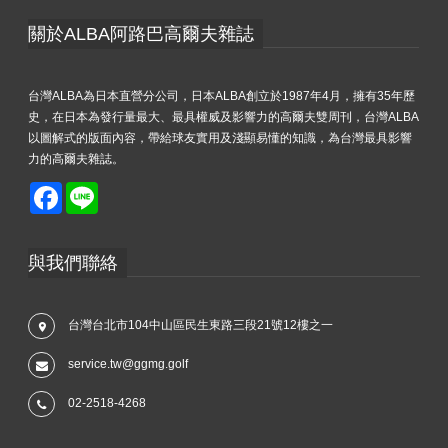
關於ALBA阿路巴高爾夫雜誌
台灣ALBA為日本直營分公司，日本ALBA創立於1987年4月，擁有35年歷
史，在日本為發行量最大、最具權威及影響力的高爾夫雙周刊，台灣ALBA
以圖解式的版面內容，帶給球友實用及淺顯易懂的知識，為台灣最具影響
力的高爾夫雜誌。
Facebook
Line
與我們聯絡
台灣台北市104中山區民生東路三段21號12樓之一
service.tw@ggmg.golf
02-2518-4268