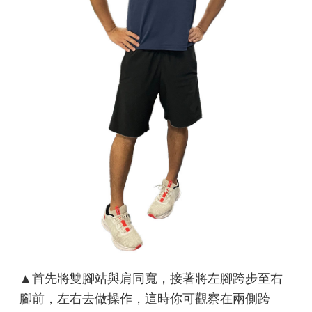
▲首先將雙腳站與肩同寬，接著將左腳跨步至右
腳前，左右去做操作，這時你可觀察在兩側跨