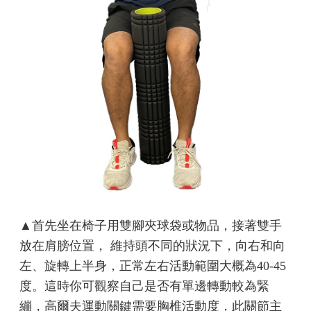
▲首先坐在椅子用雙腳夾球袋或物品，接著雙手
放在肩膀位置， 維持頭不同的狀況下，向右和向
左、旋轉上半身，正常左右活動範圍大概為40-45
度。這時你可觀察自己是否有單邊轉動較為緊
繃，高爾夫運動關鍵需要胸椎活動度，此關節主