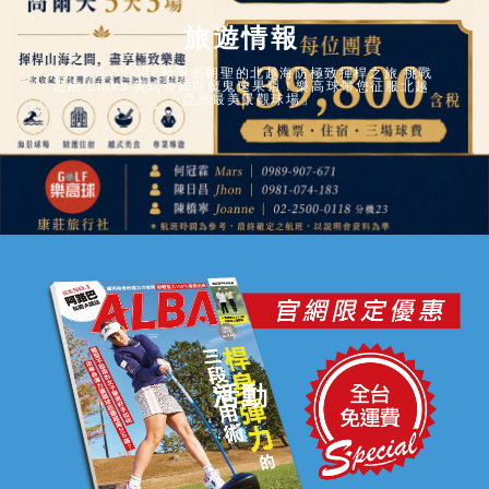
場
旅遊情報
揮別平凡！2026秋季必朝聖的北越海防極致揮桿之旅 挑戰
通
正統 Links 英式海風與魔鬼速果嶺！樂高球帶您征服北越
「亞洲最美景觀球場」
路
與
高
球
活動
教