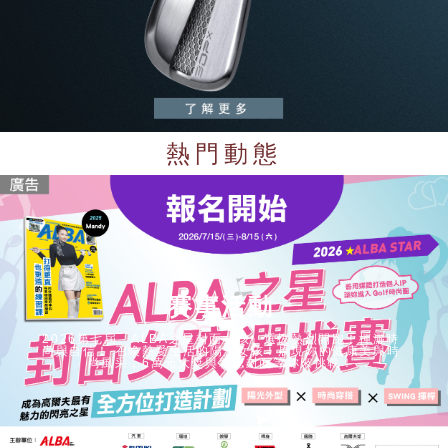
夫
雜
熱門動態
誌
-
高
賽事活動
2026第七屆「ALBA之星封面女孩」選拔熱烈開跑！揮灑時
爾
尚與自信！ 召喚熱愛生活的陽光女孩！展現妳的健康美與時
尚風采，6萬元大獎與雜誌封面等妳來挑戰！
夫