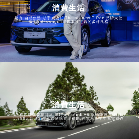
消費生活
魅力 自成焦點 胡宇威擔任 The all-new T-Roc 品牌大使
攜手Volkswagen展現不被定義的多樣風格
消費生活
啟程四環新豪華行旅 限時入主 Audi A6 旗艦陣容 低月付
5,888元起及3 年乙式險購置金補助 純電再享半年充電禮遇