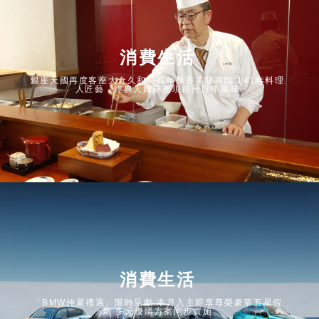
消費生活
銀座天國再度客座大倉久和 百年酥香美味再臨 141年料理
人匠藝 經典天婦羅重現銀座百年風味
消費生活
「BMW仲夏禮遇」限時呈獻 本月入主即享尊榮豪華五星假
期 多元優購方案同步實施