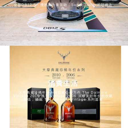
全新DB12 S：優雅與力量並馳，Super Tourer的顛峰之
作
消費生活
大摩典藏珍稀年份系列迎來全新力作 The Dalmore
Vintage 2010 攜手 Vintage 2006 演繹美好年份的收藏
價值，續寫 The Dalmore Vintage 系列篇章