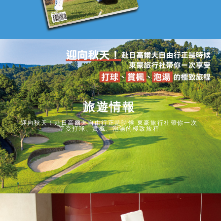
學
旅遊情報
迎向秋天！赴日高爾夫自由行正是時候 東豪旅行社帶你一次
享受打球、賞楓、泡湯的極致旅程