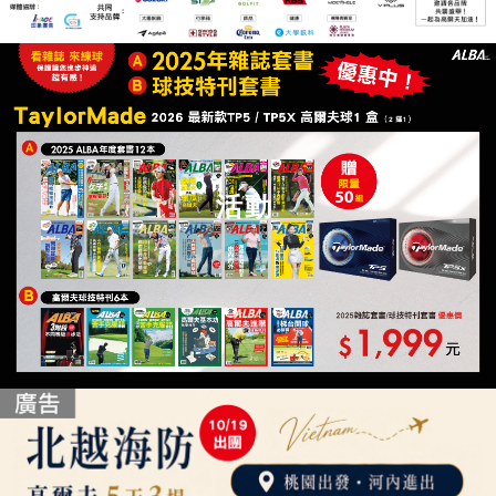
雜
誌、
球
活動
具
新
訊、
球