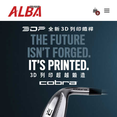
0
ALBA
阿
路
巴
高
爾