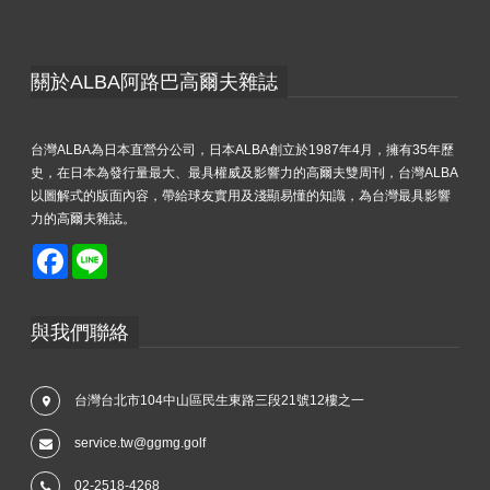
關於ALBA阿路巴高爾夫雜誌
台灣ALBA為日本直營分公司，日本ALBA創立於1987年4月，擁有35年歷
史，在日本為發行量最大、最具權威及影響力的高爾夫雙周刊，台灣ALBA
以圖解式的版面內容，帶給球友實用及淺顯易懂的知識，為台灣最具影響
力的高爾夫雜誌。
Facebook
Line
與我們聯絡
台灣台北市104中山區民生東路三段21號12樓之一
service.tw@ggmg.golf
02-2518-4268