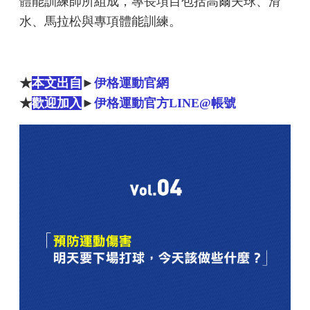
體能訓練師所組成，專長項目包括高爾夫球、滑
水、馬拉松與專項體能訓練。
★
本文出自
►
伊格運動官網
★
歡迎加入
►
伊格運動官方LINE@帳號