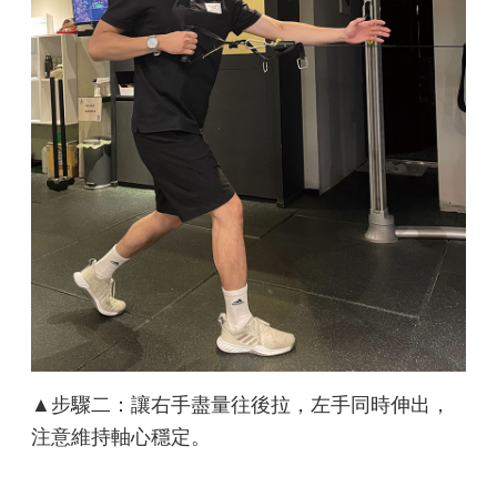
▲步驟二：讓右手盡量往後拉，左手同時伸出，
注意維持軸心穩定。