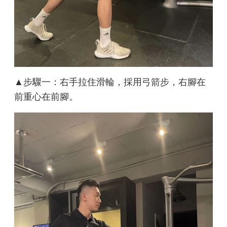
▲步驟一：右手拉住滑輪，採用弓箭步，右腳在
前重心在前腳。