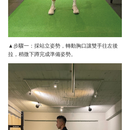
▲步驟一：採站立姿勢，轉動胸口讓雙手往左後
拉，稍微下蹲完成準備姿勢。