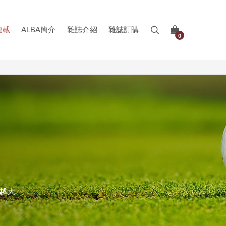
連載
ALBA簡介
雜誌介紹
雜誌訂購
0
袱越大