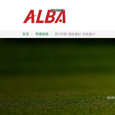
首頁
/
專欄連載
/
第102期 成績越好 包袱越大
AL