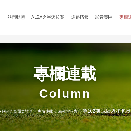
熱門動態
ALBA之星選拔賽
通路情報
影音專區
專欄
專欄連載
Column
第102期 成績越好 包
BA 阿路巴高爾夫雜誌
專欄連載
編輯室報告