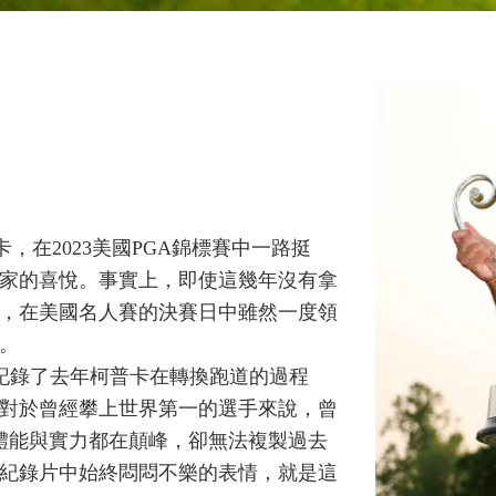
，在2023美國PGA錦標賽中一路挺
家的喜悅。事實上，即使這幾年沒有拿
，在美國名人賽的決賽日中雖然一度領
。
ng》中，記錄了去年柯普卡在轉換跑道的過程
對於曾經攀上世界第一的選手來說，曾
體能與實力都在顛峰，卻無法複製過去
紀錄片中始終悶悶不樂的表情，就是這