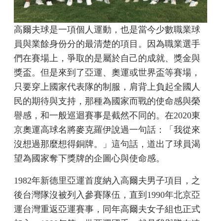
高爾夫球是一項個人運動，也是當今少數職業球
員與業餘身份分的最清楚的項目。因為職業選手
們在賽場上，爭取的是屬於自己的成就、獎金與
獎盃。但是來到了亞運、奧運或世界盃等賽場，
只要穿上國家代表隊的制服，肩背上負起全國人
民的期待與支持，那種為國家而戰的使命感與榮
譽感，和一般巡迴賽事是截然不同的。在2020東
京奧運高球名將麥克羅伊說過一句話：「我從來
沒想過那麼想得銅牌。」這句話，道出了球員渴
望為國家奪下獎牌的企圖心與使命感。
1982年新德里亞運首度納入高爾夫男子項目，之
後台灣隊沒被列入參賽隊伍，直到1990年北京亞
運台灣重返亞運賽事，同年高爾夫女子組也正式