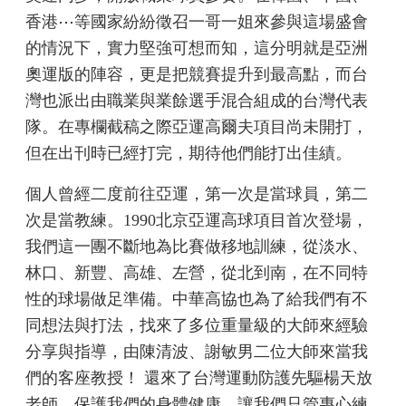
香港⋯等國家紛紛徵召一哥一姐來參與這場盛會
的情況下，實力堅強可想而知，這分明就是亞洲
奧運版的陣容，更是把競賽提升到最高點，而台
灣也派出由職業與業餘選手混合組成的台灣代表
隊。在專欄截稿之際亞運高爾夫項目尚未開打，
但在出刊時已經打完，期待他們能打出佳績。
個人曾經二度前往亞運，第一次是當球員，第二
次是當教練。1990北京亞運高球項目首次登場，
我們這一團不斷地為比賽做移地訓練，從淡水、
林口、新豐、高雄、左營，從北到南，在不同特
性的球場做足準備。中華高協也為了給我們有不
同想法與打法，找來了多位重量級的大師來經驗
分享與指導，由陳清波、謝敏男二位大師來當我
們的客座教授！ 還來了台灣運動防護先驅楊天放
老師，保護我們的身體健康，讓我們只管專心練