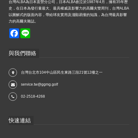
台灣ALBA為日本直營分公司，日本ALBA創立於1987年4月，擁有35年歷
史，在日本為發行量最大、最具權威及影響力的高爾夫雙周刊，台灣ALBA
以圖解式的版面內容，帶給球友實用及淺顯易懂的知識，為台灣最具影響
力的高爾夫雜誌。
Facebook
Line
與我們聯絡
台灣台北市104中山區民生東路三段21號12樓之一
service.tw@ggmg.golf
02-2518-4268
快速連結