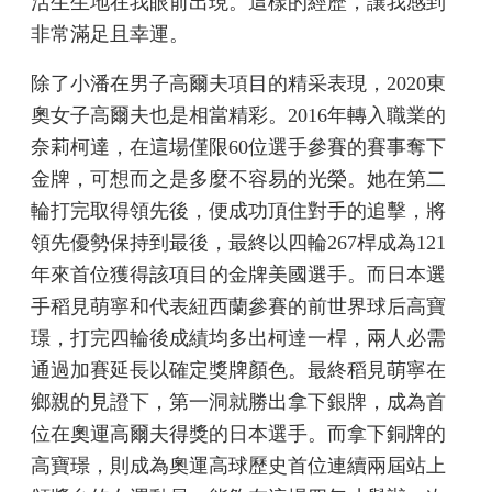
活生生地在我眼前出現。這樣的經歷，讓我感到
非常滿足且幸運。
除了小潘在男子高爾夫項目的精采表現，2020東
奧女子高爾夫也是相當精彩。2016年轉入職業的
奈莉柯達，在這場僅限60位選手參賽的賽事奪下
金牌，可想而之是多麼不容易的光榮。她在第二
輪打完取得領先後，便成功頂住對手的追擊，將
領先優勢保持到最後，最終以四輪267桿成為121
年來首位獲得該項目的金牌美國選手。而日本選
手稻見萌寧和代表紐西蘭參賽的前世界球后高寶
璟，打完四輪後成績均多出柯達一桿，兩人必需
通過加賽延長以確定獎牌顏色。最終稻見萌寧在
鄉親的見證下，第一洞就勝出拿下銀牌，成為首
位在奧運高爾夫得獎的日本選手。而拿下銅牌的
高寶璟，則成為奧運高球歷史首位連續兩屆站上