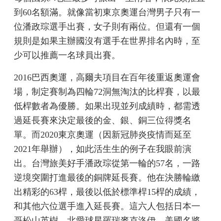
到60名額滿。就像當初東京奧運台灣男子只有一
位潘政琮選手出賽，女子則有兩位。但還有一個
規則是如果主辦國沒有選手在世界排名內時，至
少可以推薦一名球員出賽。
2016巴西奧運，高爾夫項目在百年後重返奧運會
場，制定賽制為四輪72洞無淘汰的比桿賽，以最
低桿數者為優勝。如果出現並列成績時，都需透
過延長賽來決定最後的金、銀、銅三位得獎名
單。而2020東京奧運（因新冠肺炎疫情而延至
2021年舉辦），如此活生生的例子在我眼前演
出。台灣旅美好手潘政琮從第一輪的57名，一路
逆境突圍打進最後的銅牌延長賽。他在決勝輪繳
出精彩的63桿，最後以低於標準桿15桿的成績，
和其他六位選手進入延長賽。這六人包括日本一
哥松山英樹、北愛球星羅瑞麥克洛伊、美國名將