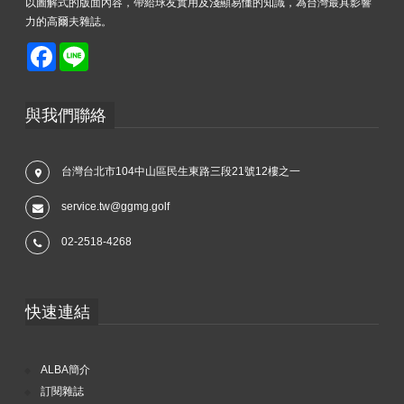
以圖解式的版面內容，帶給球友實用及淺顯易懂的知識，為台灣最具影響
力的高爾夫雜誌。
Facebook
Line
與我們聯絡
台灣台北市104中山區民生東路三段21號12樓之一
service.tw@ggmg.golf
02-2518-4268
快速連結
ALBA簡介
訂閱雜誌