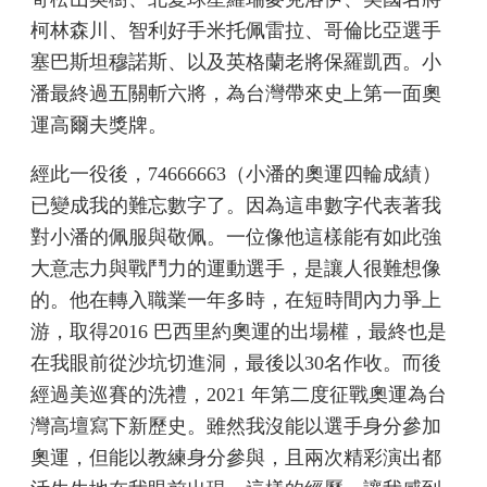
柯林森川、智利好手米托佩雷拉、哥倫比亞選手
塞巴斯坦穆諾斯、以及英格蘭老將保羅凱西。小
潘最終過五關斬六將，為台灣帶來史上第一面奧
運高爾夫獎牌。
經此一役後，74666663（小潘的奧運四輪成績）
已變成我的難忘數字了。因為這串數字代表著我
對小潘的佩服與敬佩。一位像他這樣能有如此強
大意志力與戰鬥力的運動選手，是讓人很難想像
的。他在轉入職業一年多時，在短時間內力爭上
游，取得2016 巴西里約奧運的出場權，最終也是
在我眼前從沙坑切進洞，最後以30名作收。而後
經過美巡賽的洗禮，2021 年第二度征戰奧運為台
灣高壇寫下新歷史。雖然我沒能以選手身分參加
奧運，但能以教練身分參與，且兩次精彩演出都