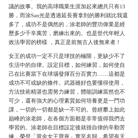
議的故事。我的高球職業生涯加起來總共只有13
勝，而涂San光是透過延長賽拿到的勝利就比我還
多了，成功不是偶然的，涂老師的豐功偉業是經
歷多少千辛萬苦，磨練出來的。也是世代年輕人
效法學習的榜樣 ，真正是前無古人後無來者！
女王的成功一定不只是球技的極限，更缺少不了
生活中的自律。設定目標，如何練習，如何使自
己在比賽當下在球埸發揮百分百實力……這都是
成功不可或缺的條件。武器雖好也要懂得使用，
方法技術精湛也需努力練習，體能訓練當然也不
可少，還有強大的心理素質如何培養更是一門功
課，一切的一切都是缺一不可的。曾經攀上如此
巔峰的涂老師，在各個方面都是非常值得我們去
學習的。涂老師在目標設定後就很自律的辛勤苦
練，榮登「賞金女王寶座」實至名歸，希望有天