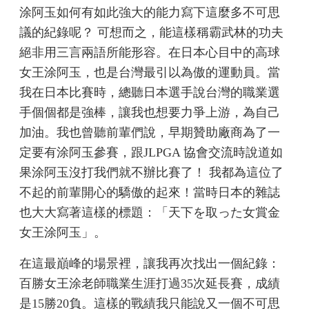
涂阿玉如何有如此強大的能力寫下這麼多不可思
議的紀錄呢？ 可想而之，能這樣稱霸武林的功夫
絕非用三言兩語所能形容。在日本心目中的高球
女王涂阿玉，也是台灣最引以為傲的運動員。當
我在日本比賽時，總聽日本選手說台灣的職業選
手個個都是強棒，讓我也想要力爭上游，為自己
加油。我也曾聽前輩們說，早期贊助廠商為了一
定要有涂阿玉參賽，跟JLPGA 協會交流時說道如
果涂阿玉沒打我們就不辦比賽了！ 我都為這位了
不起的前輩開心的驕傲的起來！當時日本的雜誌
也大大寫著這樣的標題：「天下を取った女賞金
女王涂阿玉」。
在這最巔峰的場景裡，讓我再次找出一個紀錄：
百勝女王涂老師職業生涯打過35次延長賽，成績
是15勝20負。這樣的戰績我只能說又一個不可思