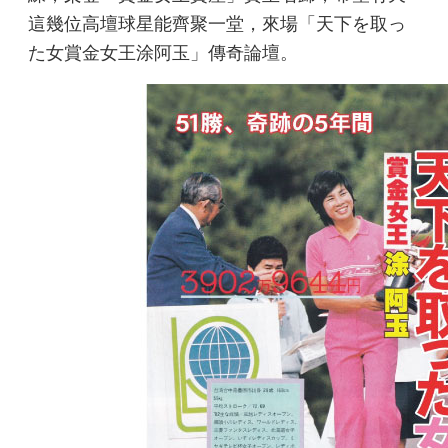
這幾位高壇球星能齊聚一堂，來場「天下を取っ
た女賞金女王涂阿玉」傳奇論壇。