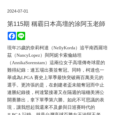
2024-07-01
第115期 稱霸日本高壇的涂阿玉老師
Facebook
Line
現年25歲的奈莉柯達（NellyKorda）追平南西羅培
茲（NancyLopez）與阿妮卡索倫絲坦
（AnnikaSorenstam）這兩位女子高壇傳奇球星的
難得紀錄：連五場出賽並奪冠。同時，柯達也一
舉成為LPGA 賽史上單季最快突破兩百萬美元的
選手。更誇張的是，在創建者盃未能奪冠而中止
連勝紀錄後，柯達緊接著又在隔週的瑞穗美洲公
開賽勝出，拿下單季第六勝。如此不可思議的表
現，讓我想起我還來不及參與日巡賽時代的
JLPGA 記錄，就是台灣高球百勝女王涂阿玉老