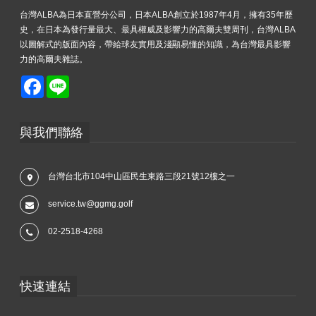
台灣ALBA為日本直營分公司，日本ALBA創立於1987年4月，擁有35年歷
史，在日本為發行量最大、最具權威及影響力的高爾夫雙周刊，台灣ALBA
以圖解式的版面內容，帶給球友實用及淺顯易懂的知識，為台灣最具影響
力的高爾夫雜誌。
Facebook
Line
與我們聯絡
台灣台北市104中山區民生東路三段21號12樓之一
service.tw@ggmg.golf
02-2518-4268
快速連結