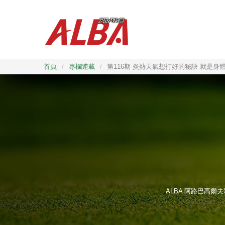
首頁
/
專欄連載
/
第116期 炎熱天氣想打好的秘訣 就是身
ALBA 阿路巴高爾