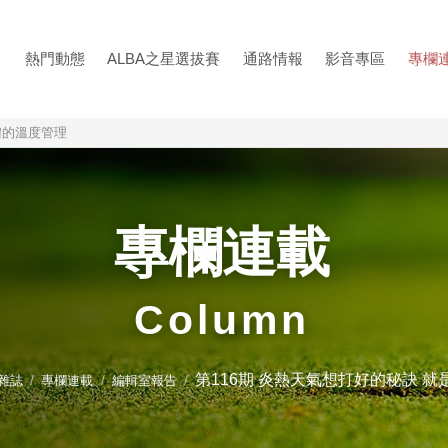
熱門動態
ALBA之星選拔賽
通路情報
影音專區
專欄
體的溫度管理
專欄連載
Column
第116期 炎熱天氣想打好的秘訣 
夫雜誌
專欄連載
編輯室報告