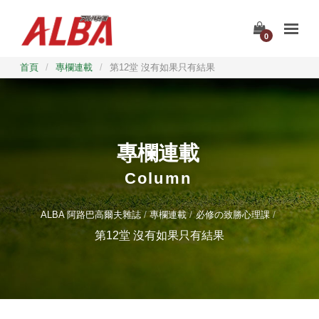
0
首頁
/
專欄連載
/
第12堂 沒有如果只有結果
專欄連載
Column
ALBA 阿路巴高爾夫雜誌
專欄連載
必修の致勝心理課
第12堂 沒有如果只有結果