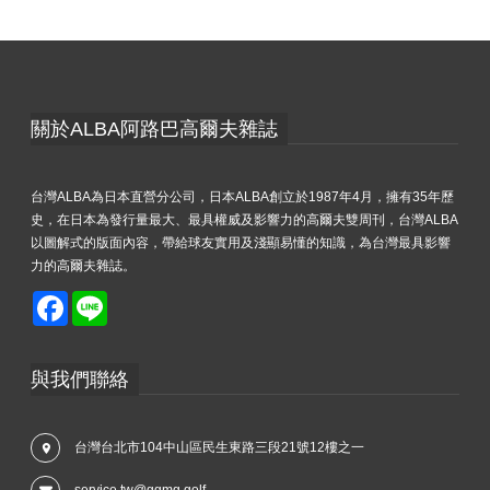
關於ALBA阿路巴高爾夫雜誌
台灣ALBA為日本直營分公司，日本ALBA創立於1987年4月，擁有35年歷
史，在日本為發行量最大、最具權威及影響力的高爾夫雙周刊，台灣ALBA
以圖解式的版面內容，帶給球友實用及淺顯易懂的知識，為台灣最具影響
力的高爾夫雜誌。
Facebook
Line
與我們聯絡
台灣台北市104中山區民生東路三段21號12樓之一
service.tw@ggmg.golf