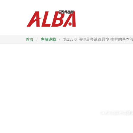
首頁
/
專欄連載
/
第133期 用得最多練得最少 推桿的基本
ALBA 阿路巴高爾