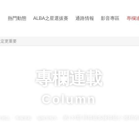
熱門動態
ALBA之星選拔賽
通路情報
影音專區
專欄
設定更重要
專欄連載
Column
第133期 用得最多練得最少 推桿
夫雜誌
專欄連載
編輯室報告