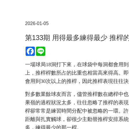
2026-01-05
第133期 用得最多練得最少 推
Facebook
Line
一場球局18洞打下來，在球袋中每洞都會用
上，推桿桿數所占的比重也相當高來得高。即
會用到30次以上的推桿，因此推桿表現往往
對多數業餘球友而言，儘管推桿數在總桿中也
果嶺的過程狀況太多，往往忽略了推桿的表現
桿卻常常是練習時間分配中被忽略的一環。許
距離與扎實觸球，卻很少主動替推桿安排系統
多，練得最少的那一桿。