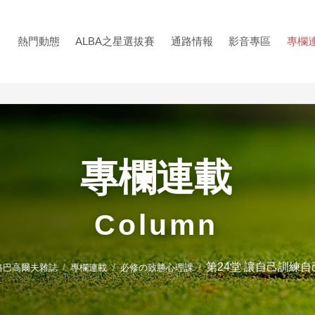
熱門動態
ALBA之星選拔賽
通路情報
影音專區
專欄
專欄連載
Column
第24堂 讓自己訓練
阿路巴高爾夫雜誌
專欄連載
必修の致勝心理課