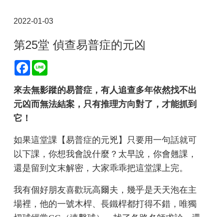
2022-01-03
第25堂 偵查易普症的元凶
Facebook
Line
來去無影蹤的易普症，有人追查多年依然找不出
元凶而無法結案，只有推理方向對了，才能抓到
它！
如果這堂課【易普症的元兇】只要用一句話就可
以下課，你想我會說什麼？太早說，你會翹課，
還是留到文末解密，大家乖乖把這堂課上完。
我有個好朋友喜歡玩高爾夫，幾乎是天天泡在主
場裡，他的一號木桿、長鐵桿都打得不錯，唯獨