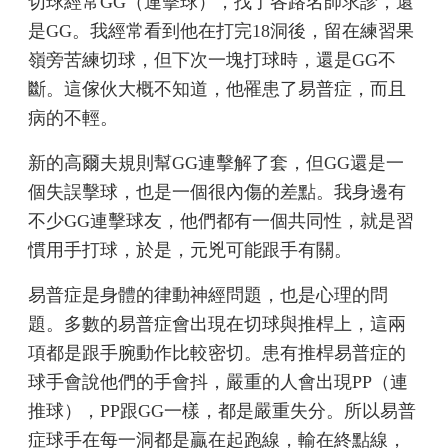
切球經常GG（連擊球），找了各路名師求診，還
是GG。我經常看到他在打完18洞後，留在練習果
嶺旁苦練切球，但下次一塊打球時，還是GG不
斷。這傢伙大概不知道，他罹患了易普症，而且
病的不輕。
新的高爾夫規則幫GG連擊解了套，但GG還是一
個失誤擊球，也是一個很內傷的差點。我身邊有
不少GG連擊球友，他們都有一個共同性，就是習
慣用手打球，於是，元兇可能跟手有關。
易普症是身體的律動神經問題，也是心理的問
題。多數的易普症會出現在切球與推桿上，這兩
項都是跟手腕動作比較密切。患有推桿易普症的
球手會說他們的手會抖，嚴重的人會出現PP（連
推球），PP跟GG一樣，都是嚴重失分。所以易普
症球手在每一洞都是贏在起跑線，輸在終點線，