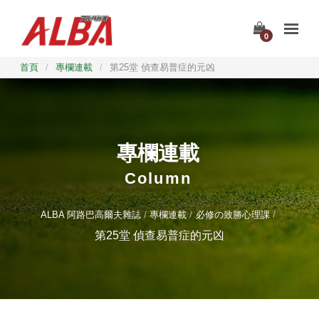
0
首頁
/
專欄連載
/
第25堂 偵查易普症的元凶
專欄連載
Column
ALBA 阿路巴高爾夫雜誌
專欄連載
必修の致勝心理課
第25堂 偵查易普症的元凶