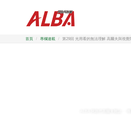
首頁
/
專欄連載
/
第29回 光用看的無法理解 高爾夫與視
ALBA 阿路巴高爾夫雜誌
專