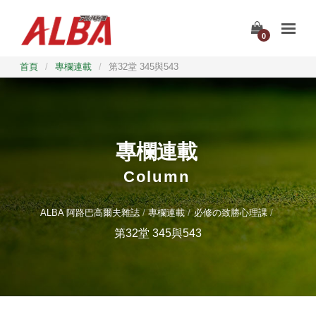
0
首頁
/
專欄連載
/
第32堂 345與543
專欄連載
Column
ALBA 阿路巴高爾夫雜誌
專欄連載
必修の致勝心理課
第32堂 345與543