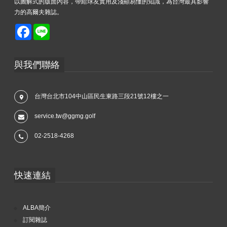
以圖解式的版面內容，帶給球友實用及淺顯易懂的知識，為台灣最具影響
力的高爾夫雜誌。
Facebook
Line
與我們聯絡
台灣台北市104中山區民生東路三段21號12樓之一
service.tw@ggmg.golf
02-2518-4268
快速連結
ALBA簡介
訂閱雜誌