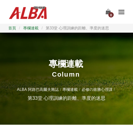
0
首頁
/
專欄連載
/
第33堂 心理訓練的距離、準度的迷思
專欄連載
Column
ALBA 阿路巴高爾夫雜誌
專欄連載
必修の致勝心理課
第33堂 心理訓練的距離、準度的迷思