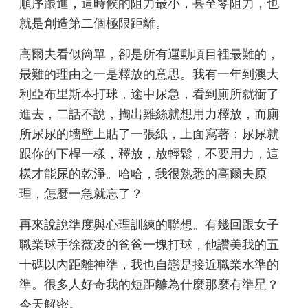
順序跟進，這時候的阻力最小，甚至零阻力，也
就是創造第二個極限距離。
高爾夫看似簡單，卻是所有運動項目裡最難的，
最難的理由之一是釋放的意思。我有一年到澳大
利亞布里斯本打球，途中尿急，看到廁所就衝了
進去，二話不說，掏出雞絲就想用力釋放，而廁
所尿尿的墻壁上貼了一張紙，上面寫著：尿尿就
跟你的下桿一樣，釋放，放輕鬆，不要用力，這
樣才能尿的乾淨。哈哈，我很熟悉的高爾夫原
理，怎麼一急就忘了？
再來說說準度與心理訓練的聯想。有幾回跟女子
職業球手徐薇凌的爸爸一塊打球，他讚美我的五
十碼以內距離神準，我也自戀是接近職業水準的
準。很多人好奇我的短距離為什麼那麼有準星？
今天解密。