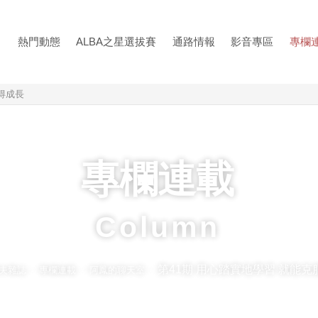
熱門動態
ALBA之星選拔賽
通路情報
影音專區
專欄
得成長
專欄連載
Column
第41期 用心踏實地學習 就能
爾夫雜誌
專欄連載
阿鳳的聊天室