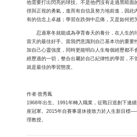
他需要打出閃亮的球技。不是他們沒有走過黑暗面
徑與正視的勇氣，進而有自信及努力地前進，因此
有的信念上卓越；學習在跌倒中忍痛，又是如何把
忍過寒冬就能成為孕育春天的養分，在人生的球
當天的最佳好手。當我們意識到自己基本功的重要
加自己心靈強度，同時更能明白人生每個經歷都不
經歷過的一切，整合出屬於自己紀律性的學習，不
就是最佳的學習態度。
作者‧曾秀鳳
1968年出生。1991年轉入職業，征戰日巡創下連
座冠軍。2015年自賽事退休後致力於人生新目標
理教授。