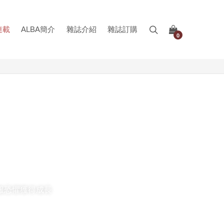
連載
ALBA簡介
雜誌介紹
雜誌訂購
0
克服恐懼獲得成長