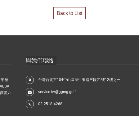
Back to List
與我們聯絡
5年歷
台灣台北市104中山區民生東路三段21號12樓之一
LBA
service.tw@ggmg.golf
影響力
02-2518-4268