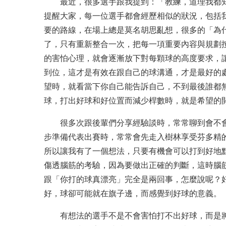
最近，很多選手跟我提到：「教練，道理我都知
提醒大家，每一位選手都會經歷相似的狀況，包括
要的路線，在場上總是莫名胡思亂想，很多的「為
了，只有重新整合一次，把每一項重要內容與規劃
的害怕心理，就會逐漸放下對每顆球的高度要求，
到位，這才是有效在跟自己的球溝通，才是最好的
望時，就看當下你自己能告訴自己，不到最後誰都
球，打出好球和好位置而減少桿數時，就是希望的
很多次跟後輩們分享經驗談時，常常聊到會不會
步準備代表出賽時，常常會先走入樹林享受芬多精
所以讓我有了一個想法，只要有機會可以打到好地
傷透腦筋的考驗，因為要做出正確的判斷，這時腦
跟「你打的球真漂亮」完全是兩回事，怎麼說呢？
好，球卻可能就在旗子邊，而感覺到好球的意義。
有想法的選手不是不會害怕打不出好球，而是將