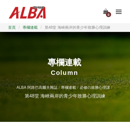
0
首頁
/
專欄連載
/
第48堂 海峽兩岸的青少年致勝心理訓練
專欄連載
Column
ALBA 阿路巴高爾夫雜誌
專欄連載
必修の致勝心理課
第48堂 海峽兩岸的青少年致勝心理訓練