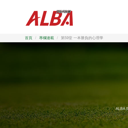
首頁
/
專欄連載
/
第59堂 一本勝負的心理學
ALB