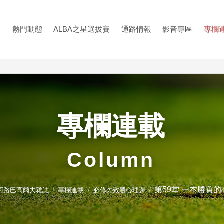
熱門動態
ALBA之星選拔賽
通路情報
影音專區
專欄
專欄連載
Column
第59堂 一本勝負
A 阿路巴高爾夫雜誌
專欄連載
必修の致勝心理課