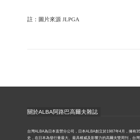
註：圖片來源 JLPGA
關於ALBA阿路巴高爾夫雜誌
台灣ALBA為日本直營分公司，日本ALBA創立於1987年4月，擁有3
史，在日本為發行量最大、最具權威及影響力的高爾夫雙周刊，台灣A