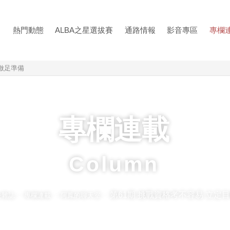
熱門動態
ALBA之星選拔賽
通路情報
影音專區
專欄
做足準備
專欄連載
Column
第61期 挑戰資格考不容易 立定
夫雜誌
專欄連載
阿鳳的聊天室