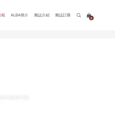
連載
ALBA簡介
雜誌介紹
雜誌訂購
0
目標才能做足準備