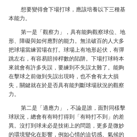
想要變得會下場打球，應該
培養以下三種基
本能力。
第一是「觀察力」，具有能
夠觀察球位、地
形、障礙與如何
應對的能力。無法破百的人大多
把球場當練習場在打。球場上有
地形起伏，有彈
跳左右，有容易
賠掉桿數的陷阱。下場打球時本
來就會有許多失誤，要練到不失
誤太難了。能夠
在擊球之前做到
失誤出現時，也不會有太大損
失，關鍵就在於是否具有能判斷
球場狀況的觀察
力。
第二是「適應力」，不論是
誰，面對同樣擊
球狀況，總會有
有時打得到「有時打不到」
的差
異。沒打到球未必是技術上
的問題，更多是微妙
的環境變化
在影響，例如心情的迫切感、氣
候的