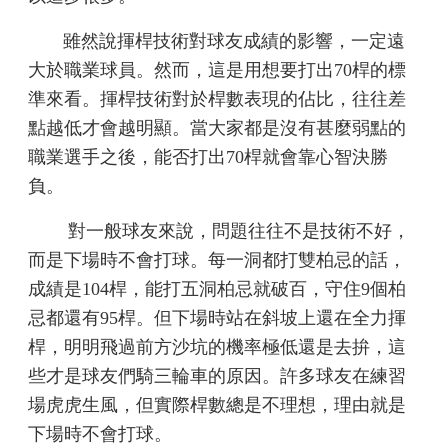
雖然說揮桿技術對球友成績
的影響，一定遠
大於職業球員。
然而，這是用想要打出
70
桿的標
準來看。揮桿技術對於桿數表現
的佔比，往往差
點越低才會越明
顯。當大家都是沒有甚麼弱點的
職業選手之後，能否打出
70
桿就
會靠心智決勝
負。
對一般球友來說，問題往往
不是技術不好，
而是下場時不會
打球。每一洞都打雙柏忌的話，
成績是104桿，能打五洞柏忌就
破百，守住9個柏
忌都還有
95
桿。但下場時站在斜坡上還在全
力揮
桿，明明飛過前方沙坑的機
率極低還是去拚，這
些才是球友
們騎三輪車的原因。許多球友在
練習
場虎虎生風，但實際桿數總
是不理想，理由就是
下場時不會
打球。