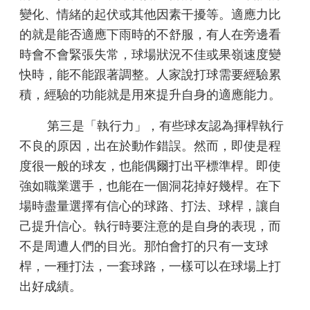
變化、情緒的起伏或其他因
素干擾等。適應力比
的就是能否
適應下雨時的不舒服，有人在旁
邊看
時會不會緊張失常，球場狀
況不佳或果嶺速度變
快時，能不
能跟著調整。人家說打球需要經
驗累
積，經驗的功能就是用來提
升自身的適應能力。
第三是「執行力」，有些球
友認為揮桿執行
不良的原因，出
在於動作錯誤。然而，即使是程
度很一般的球友，也能偶爾打出
平標準桿。即使
強如職業選手，
也能在一個洞花掉好幾桿。在下
場時盡量選擇有信心的球路、打
法、球桿，讓自
己提升信心。執
行時要注意的是自身的表現，而
不是周遭人們的目光。那怕會打
的只有一支球
桿，一種打法，一
套球路，一樣可以在球場上打
出
好成績。