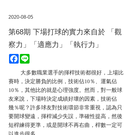
2020-08-05
第68期 下場打球的實力來自於 「觀
察力」「適應力」「執行力」
Facebook
Line
大多數職業選手的揮桿技術
都很好，上場比
賽時，決定勝負
的比例，技術佔
10
％、運氣佔
10
％，其他比的就是心理強度。
然而，對一般球
友來說，下場時
決定成績好壞的因素，技術佔
幾％呢？許多球友對技術環節非
常重視，認為只
要開球變遠，揮
桿減少失誤，準確性提高，然後
短桿練得更準，或是開球不再右
曲，桿數一定可
以進步很多。