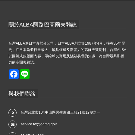
關於ALBA阿路巴高爾夫雜誌
台灣ALBA為日本直營分公司，日本ALBA創立於1987年4月，擁有35年歷
史，在日本為發行量最大、最具權威及影響力的高爾夫雙周刊，台灣ALBA
以圖解式的版面內容，帶給球友實用及淺顯易懂的知識，為台灣最具影響
力的高爾夫雜誌。
Facebook
Line
與我們聯絡
台灣台北市104中山區民生東路三段21號12樓之一
service.tw@ggmg.golf