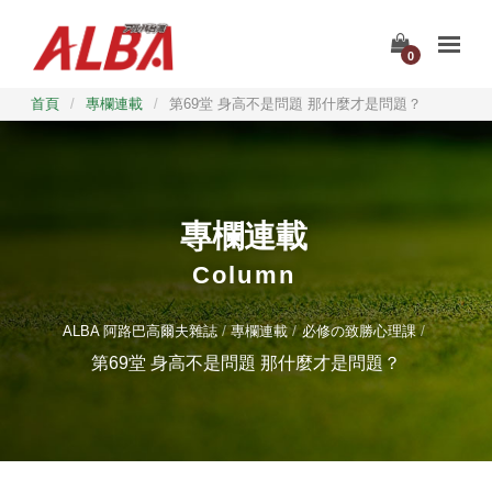
0
首頁
/
專欄連載
/
第69堂 身高不是問題 那什麼才是問題？
專欄連載
Column
ALBA 阿路巴高爾夫雜誌
專欄連載
必修の致勝心理課
第69堂 身高不是問題 那什麼才是問題？