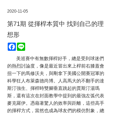
2020-11-05
第71期 從揮桿本質中 找到自己的理
想形
Facebook
Line
美巡賽中有無數揮桿好手，總是受到球迷們
的熱烈討論度，像是最近冒出來上桿前右膝蓋會
扭一下的馬修沃夫，與剛拿下美國公開賽冠軍的
科學狂人布萊森德尚博。人高馬大的不翻手的達
斯汀強生、揮桿時雙腳垂直跳起的賈斯汀湯瑪
斯，還有這次在封面教學中提到的最強左弧代表
麥克羅伊。憑藉著驚人的效率與距離，這些高手
的揮桿方式，當然也成為球友們的模仿對象，總