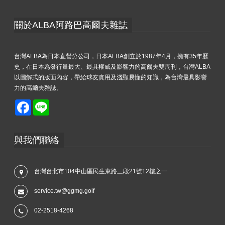
關於ALBA阿路巴高爾夫雜誌
台灣ALBA為日本直營分公司，日本ALBA創立於1987年4月，擁有35年歷
史，在日本為發行量最大、最具權威及影響力的高爾夫雙周刊，台灣ALBA
以圖解式的版面內容，帶給球友實用及淺顯易懂的知識，為台灣最具影響
力的高爾夫雜誌。
Facebook
Line
與我們聯絡
台灣台北市104中山區民生東路三段21號12樓之一
service.tw@ggmg.golf
02-2518-4268