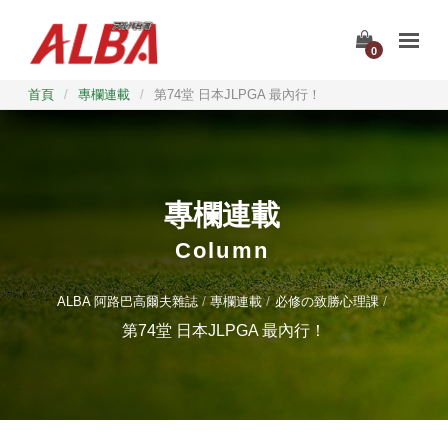
0
首頁
/
專欄連載
/
第74堂 日本JLPGA 最內行！
專欄連載
Column
ALBA 阿路巴高爾夫雜誌
專欄連載
必修の致勝心理課
第74堂 日本JLPGA 最內行！