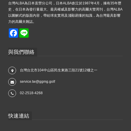
台灣ALBA為日本直營分公司，日本ALBA創立於1987年4月，擁有35年歷
史，在日本為發行量最大、最具權威及影響力的高爾夫雙周刊，台灣ALBA
以圖解式的版面內容，帶給球友實用及淺顯易懂的知識，為台灣最具影響
力的高爾夫雜誌。
Facebook
Line
與我們聯絡
台灣台北市104中山區民生東路三段21號12樓之一
service.tw@ggmg.golf
02-2518-4268
快速連結