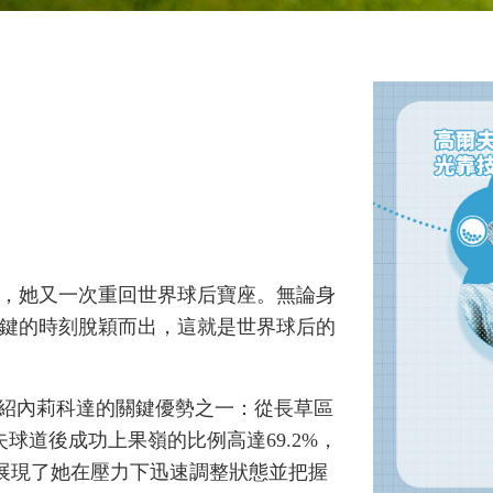
，她又一次重回世界球后寶座。無論身
鍵的時刻脫穎而出，這就是世界球后的
點介紹內莉科達的關鍵優勢之一：從長草區
失球道後成功上果嶺的比例高達69.2%，
分展現了她在壓力下迅速調整狀態並把握