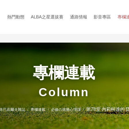
熱門動態
ALBA之星選拔賽
通路情報
影音專區
專欄
專欄連載
Column
第78堂 內莉柯達的 
 阿路巴高爾夫雜誌
專欄連載
必修の致勝心理課