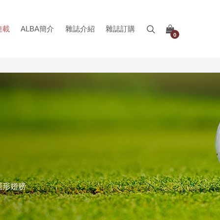
連載
ALBA簡介
雜誌介紹
雜誌訂購
0
隱形翅膀