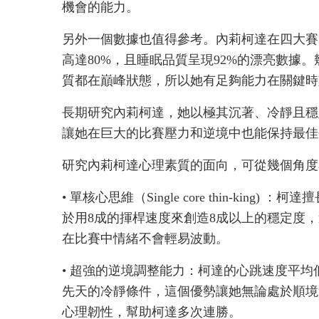
機會的能力。
另外一個數據也值得參考。內莉柯達在四大賽
高達80%，且睡眠品質呈現92%的漂亮數據
質都在巔峰狀態，所以她有足夠能力在關鍵時
長期研究內莉柯達，她以極其沉著、冷靜且穩
讓她在巨大的比賽壓力和逆境中也能保持最
研究內莉柯達心理素質的面向，可從幾個角度
• 單核心思維（Single core thin-kin
於用8成的揮桿速度來創造8成以上的穩定度
在比賽中情緒不會輕易波動。
• 超強的逆境調整能力：柯達的心跳速度平
先天的冷靜條件，這個優勢讓她無論處於順境
心理韌性，幫助柯達多次連勝。