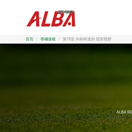
首頁
/
專欄連載
/
第78堂 內莉柯達的 隱形翅膀
ALBA