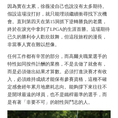
因為實在太累，徐薇淩自己也說沒有太多期待。
假設這場沒打好，就只能埋頭繼續衝尋找下次機
會。直到第四天在第15洞抓下逆轉勝負的老鷹，
終於在淚光中拿到了LPGA的生涯首勝。這場期待
已久的勝利令人歡欣鼓舞，但這段旅程的漫長，
非當事人實在難以想像。
任何工作都有辛苦的部分，而高爾夫職業選手的
特性如同按件計酬的業務，不是去做了就會有，
而是必須做出結果才算數。必須打進決賽才有收
入，必須維持成績才能保有參賽資格，這種不確
定感會經年累月地磨耗志向。能夠撐下來往往不
是開球最遠的球員，也不是鐵桿最準的選手，而
是有著「非要不可」的韌性與鬥志的人。