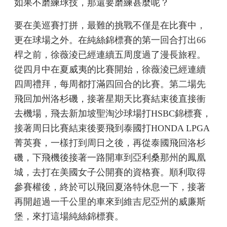
如果不磨練球技，那還要磨練甚麼呢？
要在美巡賽打拼，最難的挑戰不僅是在比賽中，
更在球場之外。在純絲錦標賽的第一回合打出66
桿之前，徐薇淩已經連續五周度過了漫長旅程。
從四月中在夏威夷的比賽開始，徐薇淩已經連續
四周禮拜，每周都打滿四回合的比賽。第二場先
飛回加州洛杉磯，接著星期天比賽結束後直接衝
去機場，飛去新加坡聖淘沙球場打HSBC錦標賽，
接著周日比賽結束後要飛到泰國打HONDA LPGA
菁英賽，一樣打到周日之後，再從泰國飛回洛杉
磯，下飛機後接著一路開車到亞利桑那州的鳳凰
城，去打在美國女子公開賽的資格賽。順利取得
參賽權後，終於可以飛回夏洛特休息一下，接著
再開超過一千公里的車來到維吉尼亞州的威廉斯
堡，來打這場純絲錦標賽。