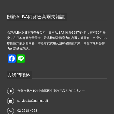
關於ALBA阿路巴高爾夫雜誌
台灣ALBA為日本直營分公司，日本ALBA創立於1987年4月，擁有35年歷
史，在日本為發行量最大、最具權威及影響力的高爾夫雙周刊，台灣ALBA
以圖解式的版面內容，帶給球友實用及淺顯易懂的知識，為台灣最具影響
力的高爾夫雜誌。
Facebook
Line
與我們聯絡
台灣台北市104中山區民生東路三段21號12樓之一
service.tw@ggmg.golf
02-2518-4268