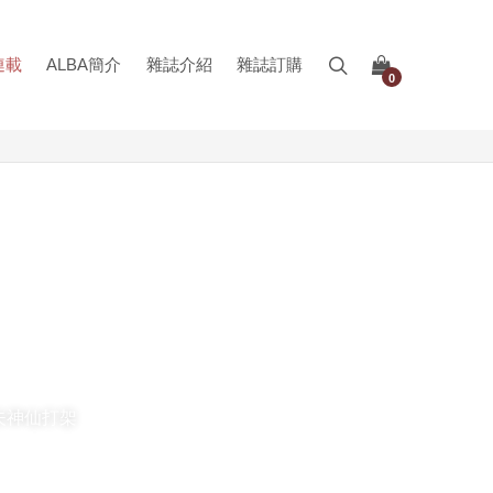
連載
ALBA簡介
雜誌介紹
雜誌訂購
0
夫神仙打架