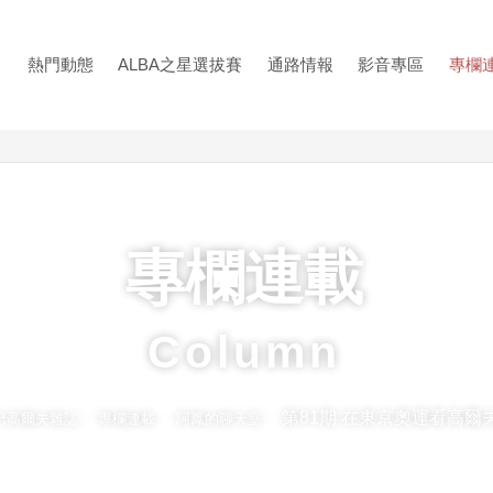
熱門動態
ALBA之星選拔賽
通路情報
影音專區
專欄
專欄連載
Column
第81期 在東京奧運看高爾
路巴高爾夫雜誌
專欄連載
阿鳳的聊天室