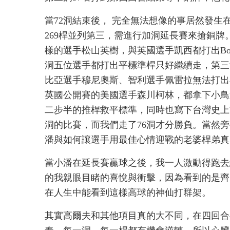
當72洞結束後， 完全無法想像的事居然發生
269桿並列第三，需進行加洞延長賽來搶銅
樣的選手松山英樹，與英國選手凱西都打出Bo
洞五位選手都打出平標準桿只好繼續走，第三
比亞選手穆尼奧斯、智利選手佩雷拉無法打出
英國公開賽的美國選手森川柯林，都拿下小鳥
二步半的推桿救平標準，同時也寫下台灣史上
洞的比賽，而我們走了76洞才分勝負。當然
潘與如何讓選手用最佳心情迎戰的老婆桿弟真
當小潘在延長賽贏球之後，我一人激動得跑去
的我親眼目睹的喜悅與衝擊，因為看到的是齊
在人生中能看到這樣高球的神仙打群架。
其實高爾夫和其他項目真的大不同，在四回合