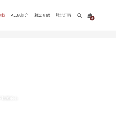
連載
ALBA簡介
雜誌介紹
雜誌訂購
0
不執著的心