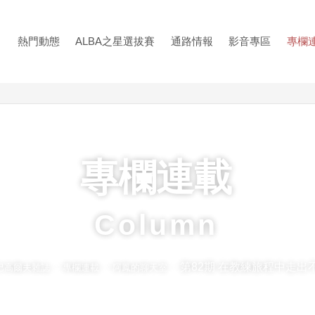
熱門動態
ALBA之星選拔賽
通路情報
影音專區
專欄
專欄連載
Column
第82期 在教練旅程中走出
路巴高爾夫雜誌
專欄連載
阿鳳的聊天室