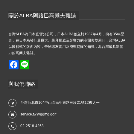
關於ALBA阿路巴高爾夫雜誌
台灣ALBA為日本直營分公司，日本ALBA創立於1987年4月，擁有35年歷
史，在日本為發行量最大、最具權威及影響力的高爾夫雙周刊，台灣ALBA
以圖解式的版面內容，帶給球友實用及淺顯易懂的知識，為台灣最具影響
力的高爾夫雜誌。
Facebook
Line
與我們聯絡
台灣台北市104中山區民生東路三段21號12樓之一
service.tw@ggmg.golf
02-2518-4268