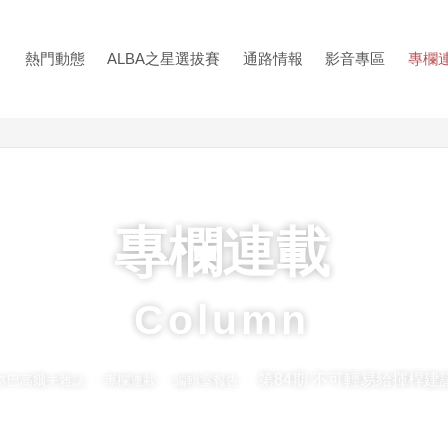
熱門動態
ALBA之星選拔賽
通路情報
影音專區
專欄
專欄連載
Column
第84期 不可輕易給揮桿建
阿路巴高爾夫雜誌
專欄連載
編輯室報告