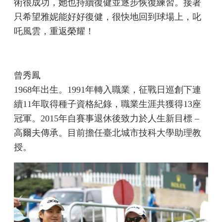
術很成功，她也持續復健並逐步恢復練習。接著
只希望雅妮能好好復健，很快地回到球場上，叱
吒風雲，重返榮耀！
曾秀鳳
1968年出生。1991年轉入職業，征戰日巡創下連
續11年取得種子資格紀錄，職業生涯共獲得13座
冠軍。2015年自賽事退休後致力於人生新目標 –
高爾夫傳承。目前擔任臺北城市技科大學助理教
授。