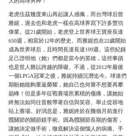
大的高球男神！
老虎伍茲幾度東山再起讓人感佩，而台灣球后曾
雅妮，過去也和老虎一樣在高球界寫下許多豐功
偉業。從21歲開始，老虎登上世界球王寶座長達
650週，相當於12年的歷史。而雅妮也在22歲開始
成為世界球后，且時間長達長達109週。這些紀錄
足己證明他（她）們都是當今的英雄，這些事蹟
也是世人難以跨越的障礙。不過，從2012年最後
一個LPGA冠軍之後，雅妮持續沉潛迄今。球迷們
期盼她能夠重返榮耀，她自己也何嘗不想要再攀
巔峰！但是多年征戰賽場所累積的傷痛，讓她始
終無法如同往昔般帶著自信與笑容、舉止從容地
站上賽場。好消息是，雅妮終於在幾個月前進行
髖關節的關節鏡手術。因為髖關節長期的傷害，
讓她決定做手術，徹底解決這個惱人的病痛。手