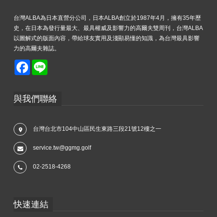
台灣ALBA為日本直營分公司，日本ALBA創立於1987年4月，擁有35年歷
史，在日本為發行量最大、最具權威及影響力的高爾夫雙周刊，台灣ALBA
以圖解式的版面內容，帶給球友實用及淺顯易懂的知識，為台灣最具影響
力的高爾夫雜誌。
Facebook
Line
與我們聯絡
台灣台北市104中山區民生東路三段21號12樓之一
service.tw@ggmg.golf
02-2518-4268
快速連結