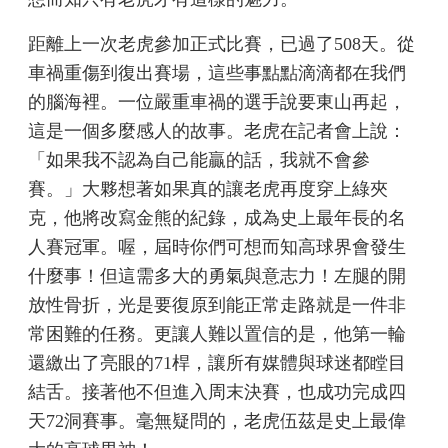
距離上一次老虎參加正式比賽，已過了508天。從
車禍重傷到復出賽場，這些事點點滴滴都在我們
的腦海裡。一位嚴重車禍的選手說要東山再起，
這是一個多麼感人的故事。老虎在記者會上說：
「如果我不認為自己能贏的話，我就不會參
賽。」大夥想著如果真的讓老虎再度穿上綠夾
克，他將改寫金熊的紀錄，成為史上最年長的名
人賽冠軍。喔，屆時你們可想而知高球界會發生
什麼事！但這需多大的勇氣與意志力！左腿的開
放性骨折，光是要復原到能正常走路就是一件非
常困難的任務。更讓人難以置信的是，他第一輪
還繳出了亮眼的71桿，讓所有媒體與球迷都瞠目
結舌。接著他不但進入周末決賽，也成功完成四
天72洞賽事。毫無疑問的，老虎伍茲是史上最偉