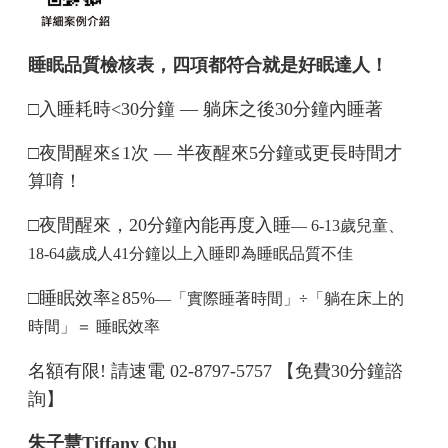
睡眠品質檢核表，四項都符合就是好眠達人！
□入睡耗時<30分鐘 — 躺床之後30分鐘內睡著
□
夜間醒來≦1次 — 半夜醒來5分鐘或更長時間才
算唷！
□
夜間醒來，20分鐘內能再度入睡
— 6-13歲兒童、
18-64歲成人41分鐘以上入睡即為睡眠品質不佳
□
睡眠效率≧85%
—「實際睡著時間」÷「躺在床上的
時間」＝ 睡眠效率
名額有限! 請速電 02-8797-5757 【免費30分鐘諮
詢】
朱子慧Tiffany Chu