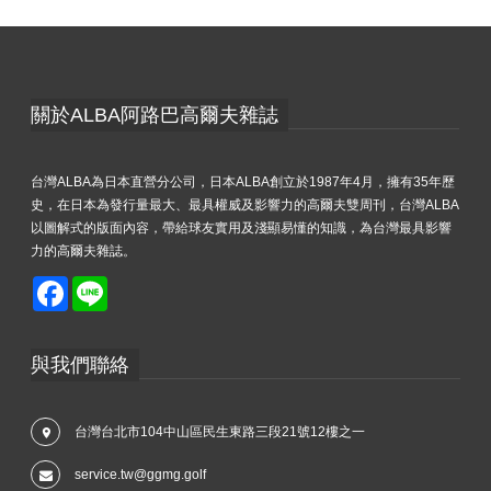
關於ALBA阿路巴高爾夫雜誌
台灣ALBA為日本直營分公司，日本ALBA創立於1987年4月，擁有35年歷
史，在日本為發行量最大、最具權威及影響力的高爾夫雙周刊，台灣ALBA
以圖解式的版面內容，帶給球友實用及淺顯易懂的知識，為台灣最具影響
力的高爾夫雜誌。
Facebook
Line
與我們聯絡
台灣台北市104中山區民生東路三段21號12樓之一
service.tw@ggmg.golf