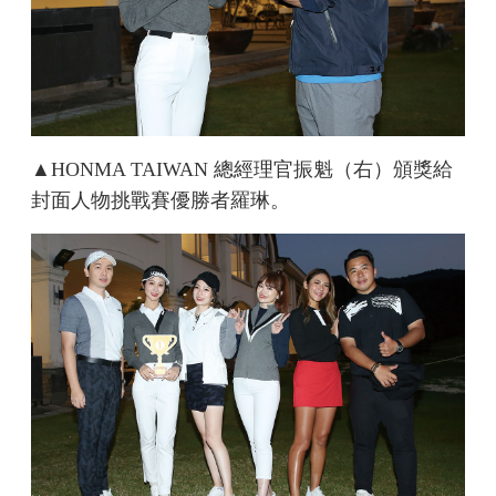
▲HONMA TAIWAN 總經理官振魁（右）頒獎給
封面人物挑戰賽優勝者羅琳。