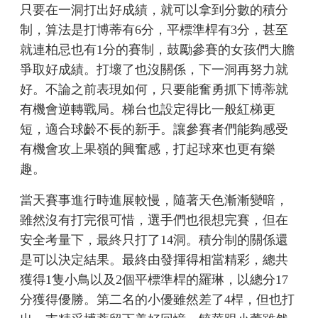
只要在一洞打出好成績，就可以拿到分數的積分
制，算法是打博蒂有6分，平標準桿有3分，甚至
就連柏忌也有1分的賽制，鼓勵參賽的女孩們大膽
爭取好成績。打壞了也沒關係，下一洞再努力就
好。不論之前表現如何，只要能奮勇抓下博蒂就
有機會逆轉戰局。梯台也設定得比一般紅梯更
短，適合球齡不長的新手。讓參賽者們能夠感受
有機會攻上果嶺的興奮感，打起球來也更有樂
趣。
當天賽事進行時進展較慢，隨著天色漸漸變暗，
雖然沒有打完很可惜，選手們也很想完賽，但在
安全考量下，最終只打了14洞。積分制的關係還
是可以決定結果。最終由發揮得相當精彩，總共
獲得1隻小鳥以及2個平標準桿的羅琳，以總分17
分獲得優勝。第二名的小優雖然差了4桿，但也打