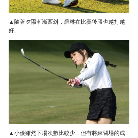
▲隨著夕陽漸漸西斜，羅琳在比賽後段也越打越
好。
▲小優雖然下場次數比較少，但有將練習場的成