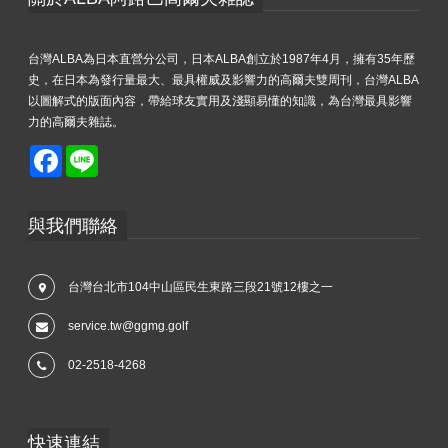
台灣ALBA為日本直營分公司，日本ALBA創立於1987年4月，擁有35年歷
史，在日本為發行量最大、最具權威及影響力的高爾夫雙周刊，台灣ALBA
以圖解式的版面內容，帶給球友實用及淺顯易懂的知識，為台灣最具影響
力的高爾夫雜誌。
Facebook
Line
與我們聯絡
台灣台北市104中山區民生東路三段21號12樓之一
service.tw@ggmg.golf
02-2518-4268
快速連結