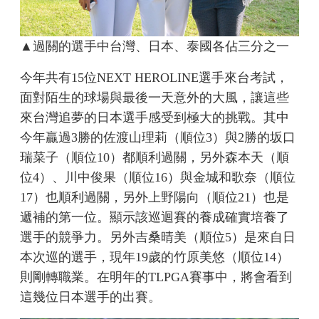
▲過關的選手中台灣、日本、泰國各佔三分之一
今年共有15位NEXT HEROLINE選手來台考試，
面對陌生的球場與最後一天意外的大風，讓這些
來台灣追夢的日本選手感受到極大的挑戰。其中
今年贏過3勝的佐渡山理莉（順位3）與2勝的坂口
瑞菜子（順位10）都順利過關，另外森本天（順
位4）、川中俊果（順位16）與金城和歌奈（順位
17）也順利過關，另外上野陽向（順位21）也是
遞補的第一位。顯示該巡迴賽的養成確實培養了
選手的競爭力。另外吉桑晴美（順位5）是來自日
本次巡的選手，現年19歲的竹原美悠（順位14）
則剛轉職業。在明年的TLPGA賽事中，將會看到
這幾位日本選手的出賽。