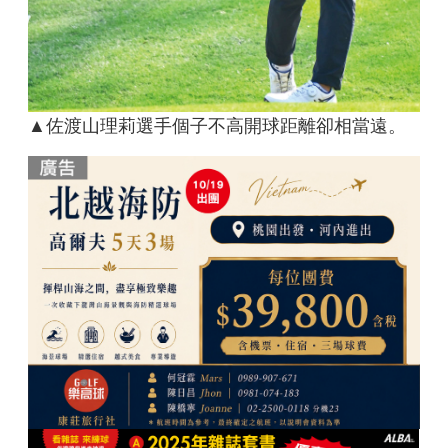
▲佐渡山理莉選手個子不高開球距離卻相當遠。