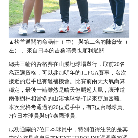
▲榜首通關的俞涵軒（ 中） 與第二名的陳薇安（
左）， 來自日本的吉桑晴美也順利過關。
總共三輪的資格賽在山溪地球場舉行，取前20名
為正選資格，可以參加明年的TLPGA賽事，名次
接近的選手也有遞補機會。比賽前兩天天氣尚算
穩定，最後一輪雖然是晴天但颳起大風，讓球道
兩側樹林相當多的山溪地球場打起來更加困難。
本次資格考通過的20位選手中，有7位台灣球員、
7位日本球員與6位泰國球員。
成功通關的7位日本球員中，特別值得注意的是其