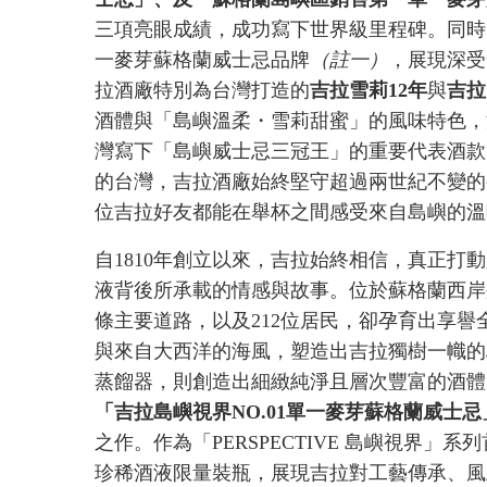
三項亮眼成績，成功寫下世界級里程碑。同時
一麥芽蘇格蘭威士忌品牌
（註一）
，展現深受
拉酒廠特別為台灣打造的
吉拉雪莉
12
年
與
吉拉
酒體與「島嶼溫柔・雪莉甜蜜」的風味特色，
灣寫下「島嶼威士忌三冠王」的重要代表酒款
的台灣，吉拉酒廠始終堅守超過兩世紀不變的
位吉拉好友都能在舉杯之間感受來自島嶼的溫
自1810年創立以來，吉拉始終相信，真正打
液背後所承載的情感與故事。位於蘇格蘭西岸
條主要道路，以及212位居民，卻孕育出享
與來自大西洋的海風，塑造出吉拉獨樹一幟的
蒸餾器，則創造出細緻純淨且層次豐富的酒體
「吉拉島嶼視界
NO.01
單一麥芽蘇格蘭威士忌
之作。作為「PERSPECTIVE 島嶼視界」
珍稀酒液限量裝瓶，展現吉拉對工藝傳承、風