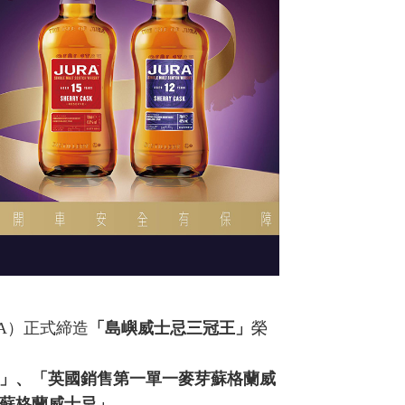
A）正式締造
「島嶼威士忌三冠王」
榮
」、「英國銷售第一單一麥芽蘇格蘭威
蘇格蘭威士忌」