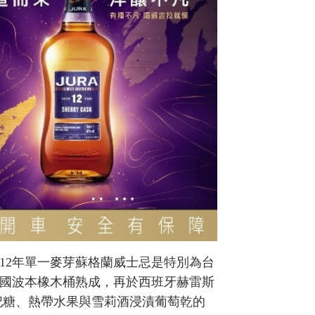
12年單一麥芽蘇格蘭威士忌是特別為台
國波本橡木桶熟成，再於西班牙赫雷斯
散發太妃糖、熱帶水果與雪莉酒浸漬葡萄乾的