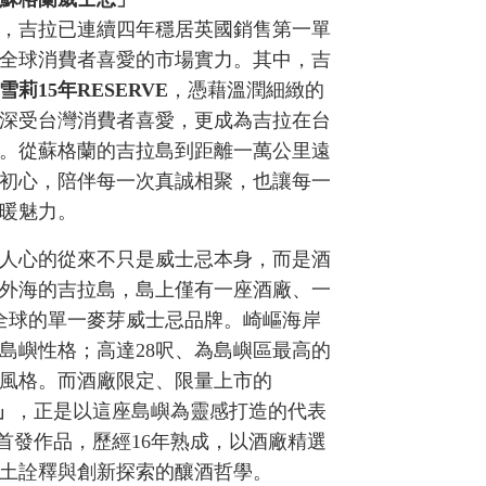
，吉拉已連續四年穩居英國銷售第一單
全球消費者喜愛的市場實力。其中，吉
雪莉
15
年
RESERVE
，憑藉溫潤細緻的
深受台灣消費者喜愛，更成為吉拉在台
。從蘇格蘭的吉拉島到距離一萬公里遠
初心，陪伴每一次真誠相聚，也讓每一
暖魅力。
動人心的從來不只是威士忌本身，而是酒
外海的吉拉島，島上僅有一座酒廠、一
譽全球的單一麥芽威士忌品牌。崎嶇海岸
島嶼性格；高達28呎、為島嶼區最高的
風格。而酒廠限定、限量上市的
」
，正是以這座島嶼為靈感打造的代表
系列首發作品，歷經16年熟成，以酒廠精選
土詮釋與創新探索的釀酒哲學。