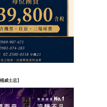
莉桶威士忌】