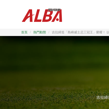
首頁
/
熱門動態
/
吉拉締造「島嶼威士忌三冠王」榮耀！ 
吉拉締