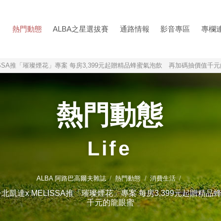
熱門動態
ALBA之星選拔賽
通路情報
影音專區
專欄
ISSA推「璀璨煙花」專案 每房3,399元起贈精品蜂蜜氣泡飲 再加碼抽價值千
熱門動態
Life
ALBA 阿路巴高爾夫雜誌
熱門動態
消費生活
北凱達x MELISSA推「璀璨煙花」專案 每房3,399元起贈精
千元的龍眼蜜