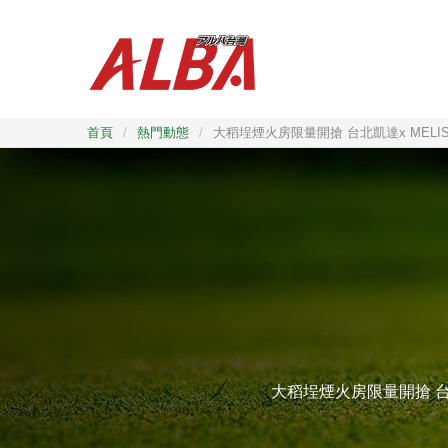
首頁
/
熱門動態
/
大稻埕煙火房限量開搶 台北凱達x MEL
大稻埕煙火房限量開搶 台