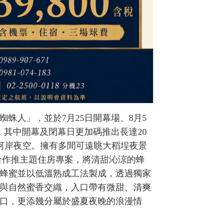
蛛人」，並於7月25日開幕場、8月5
，其中開幕及閉幕日更加碼推出長達20
河岸夜空。擁有多間可遠眺大稻埕夜景
A合作推主題住房專案，將清甜沁涼的蜂
蜂蜜並以低溫熟成工法製成，透過獨家
與自然蜜香交織，入口帶有微甜、清爽
口，更添幾分屬於盛夏夜晚的浪漫情