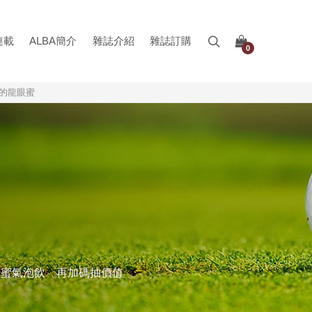
連載
ALBA簡介
雜誌介紹
雜誌訂購
0
元的龍眼蜜
品蜂蜜氣泡飲 再加碼抽價值