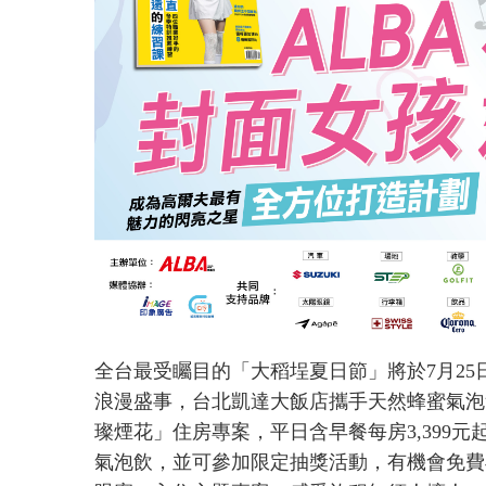
全台最受矚目的「大稻埕夏日節」將於7月25
浪漫盛事，台北凱達大飯店攜手天然蜂蜜氣泡飲
璨煙花」住房專案，平日含早餐每房3,399元起
氣泡飲，並可參加限定抽獎活動，有機會免費再獲得