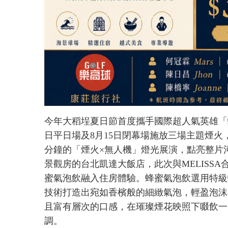
今年大稻埕夏日節首度攜手國際超人氣英雄「蜘
日平日場及8月15日閉幕場施放三場主題煙火
分鐘的「煙火×無人機」燈光展演，點亮整片
景觀房的台北凱達大飯店，此次與MELISS
蜜氣泡飲融入住房體驗。蜂蜜氣泡飲選用特級
技術打造出宛如香檳般的細緻氣泡，輕盈泡沫
且富有層次的口感，在璀璨煙花映照下啜飲一
調。