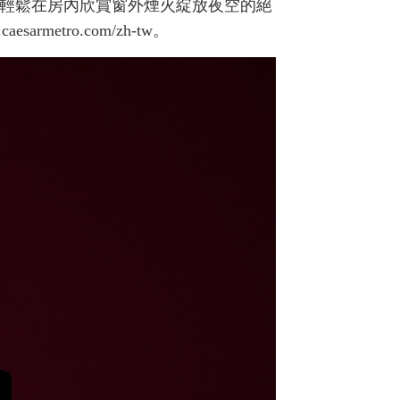
輕鬆在房內欣賞窗外煙火綻放夜空的絕
rmetro.com/zh-tw。