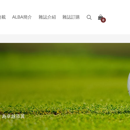
連載
ALBA簡介
雜誌介紹
雜誌訂購
0
始 為卓越添翼