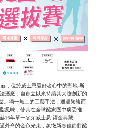
ch慕赫，位於威士忌愛好者心中的聖地-斯
法酒廠，自創立以來持續其大膽創新的
於世。獨一無二的工藝手法，通過繁複而
脂風味，使其在全球酩家圈中廣受推
16年單一麥芽威士忌 躍金典藏
過外盒的金色光束，象徵新春佳節對酩