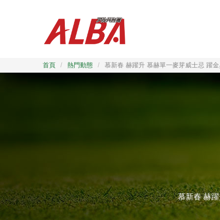
首頁
/
熱門動態
/
慕新春 赫躍升 慕赫單一麥芽威士忌 躍金
慕新春 赫躍