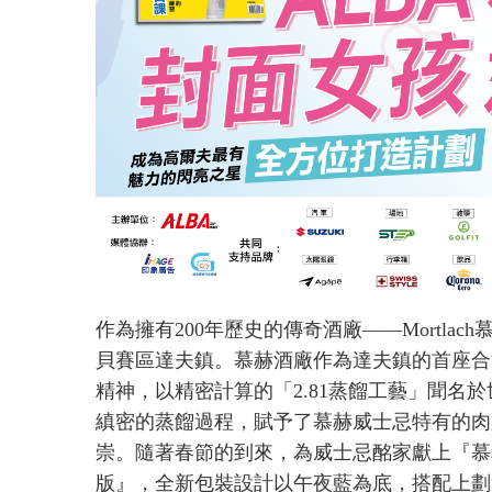
作為擁有200年歷史的傳奇酒廠——Mortla
貝賽區達夫鎮。慕赫酒廠作為達夫鎮的首座合
精神，以精密計算的「2.81蒸餾工藝」聞名
縝密的蒸餾過程，賦予了慕赫威士忌特有的肉
崇。隨著春節的到來，為威士忌酩家獻上『慕赫
版』，全新包裝設計以午夜藍為底，搭配上劃