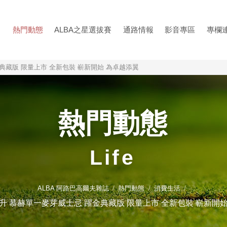
熱門動態
ALBA之星選拔賽
通路情報
影音專區
專欄
典藏版 限量上市 全新包裝 嶄新開始 為卓越添翼
熱門動態
Life
ALBA 阿路巴高爾夫雜誌
熱門動態
消費生活
升 慕赫單一麥芽威士忌 躍金典藏版 限量上市 全新包裝 嶄新開