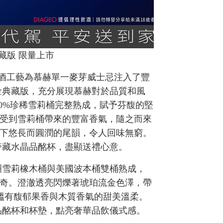
藏版 限量上市
製酒工藝為慕赫單一麥芽威士忌注入了豐
金典藏版，充分展現慕赫對於品質和風
nez 100%珍稀雪莉桶完整熟成，賦予芬馥的堅
受到雪莉桶帶來的豐富香氣，隨之而來
下悠長而圓潤的尾韻，令人回味無窮。
奢藏水晶品酩杯，盡顯送禮心意。
洲雪莉橡木桶與美國波本桶雙桶熟成，
傳奇。澄澈透亮閃爍著琥珀流金色澤，帶
更醞有馥郁果香與木質香氣的甜美溫柔。
品酩杯和杯墊，點亮奢華品飲儀式感。