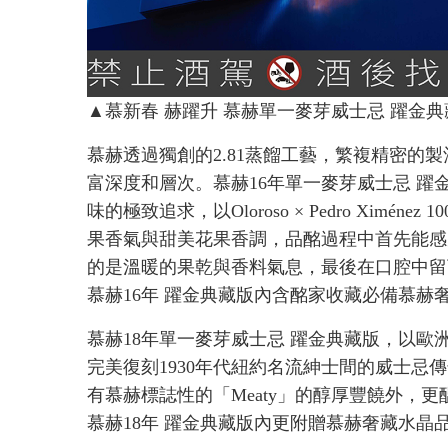
▲慕新春 赫躍升 慕赫單一麥芽威士忌 躍金典
慕赫透過獨創的2.81蒸餾工藝，繁複精密的
富深度和層次。慕赫16年單一麥芽威士忌 躍
味的極致追求，以Oloroso × Pedro Ximé
果香氣與甜美花果香調，品酩過程中首先能感
的是溫暖的果乾與香料氣息，最後在口腔中留
慕赫16年 躍金典藏版內含酩家收藏必備慕赫
慕赫18年單一麥芽威士忌 躍金典藏版，以歐
完美復刻1930年代紐約名流紳士間的威士忌
有慕赫標誌性的「Meaty」的醇厚豐饒外，
慕赫18年 躍金典藏版內更附贈慕赫奢藏水晶