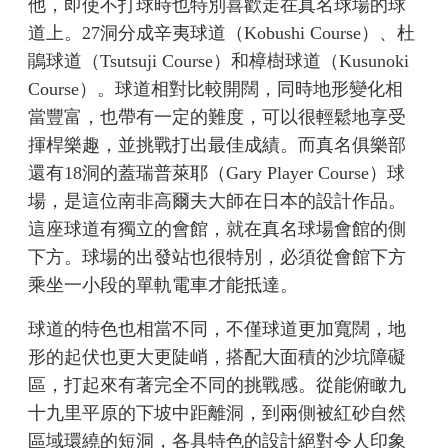
他，即使不打球時也特別喜歡走在真名球場的球
道上。27洞分成辛夷球道（Kobushi Course）、杜
鵑球道（Tsutsuji Course）和樟樹球道（Kusunoki
Course）。球道相對比較開闊，同時地形變化相
當豐富，也帶有一定的難度，可以很輕鬆地享受
揮桿樂趣，並挑戰打出最佳成績。而真名俱樂部
還有18洞的蓋瑞普萊耶（Gary Player Course）球
場，是這位南非高爾夫大師在日本的設計作品。
這座球道有獨立的會館，就在真名球場會館的側
下方。球場的出發站也很特別，必須從會館下方
乘坐一小段的單軌電車才能抵達。
球道的特色也相當不同，不僅球道更加寬闊，地
形的起伏也更大更陡峭，搭配大面積的沙坑障礙
區，打起來有著完全不同的挑戰感。從能俯瞰九
十九里平原的下坡中距離洞，到兩側被紅砂自然
區域環繞的短洞，各具特色的設計絕對令人印象