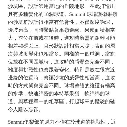
沙坑區。設計師用當地的丘陵地形，在此打造出
具有多種變化的18洞球道。Summit 球場護衛果嶺
的沙坑群設計得相當有危脅性，不僅深度夠深，
邊坡夠高，同時緊貼著果嶺邊緣。果嶺面積相當
大，旗位在前或在後時，進攻時所需的距離可能
相差40碼以上。且形狀設計相當大膽，表面的層
次與坡度變化也相當多。同樣的一個球洞，當旗
位放在不同區域時，進攻時的感覺會完全不同，
難度與挑戰性也會跟著變化。特別是放在很靠近
邊緣的位置時，會讓沙坑的威脅性相當高，進攻
時的方式就會完全不同。球場整體的維護有極高
的水準，快速綿密的本特草果嶺，軟綿綿的球
道、與草種單一的粗草區，打起球來的體驗的確
令人難以忘卻。
Summit俱樂部的魅力不僅在於球道的挑戰性，近