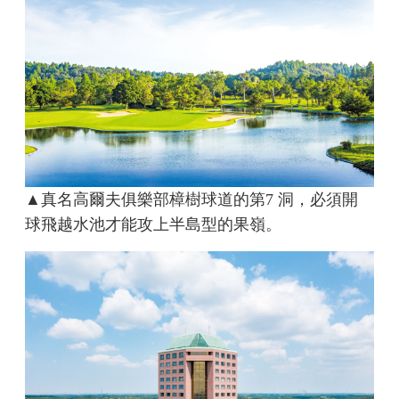
▲真名高爾夫俱樂部樟樹球道的第7 洞，必須開
球飛越水池才能攻上半島型的果嶺。