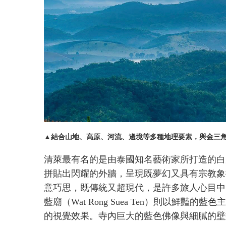
▲結合山地、高原、河流、邊境等多種地理要素，與金三
清萊最有名的是由泰國知名藝術家所打造的白廟（W
拼貼出閃耀的外牆，呈現既夢幻又具有宗教象
意巧思，既傳統又超現代，是許多旅人心目中
藍廟（Wat Rong Suea Ten）則以鮮
的視覺效果。寺內巨大的藍色佛像與細膩的壁