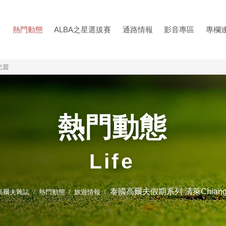
熱門動態
ALBA之星選拔賽
通路情報
影音專區
專欄
光篇
熱門動態
Life
泰國高爾夫假期系列 清萊Chiang 
巴高爾夫雜誌
熱門動態
旅遊情報