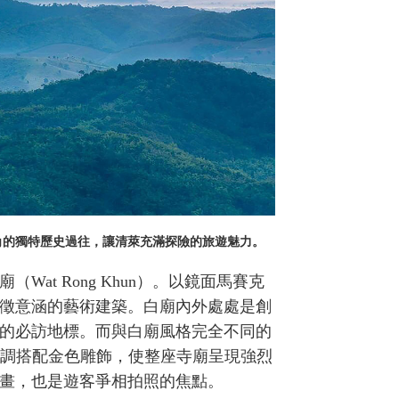
角的獨特歷史過往，讓清萊充滿探險的旅遊魅力。
at Rong Khun）。以鏡面馬賽克
徵意涵的藝術建築。白廟內外處處是創
的必訪地標。而與白廟風格完全不同的
豔的藍色主調搭配金色雕飾，使整座寺廟呈現強烈
畫，也是遊客爭相拍照的焦點。