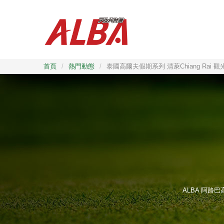
首頁
/
熱門動態
/
泰國高爾夫假期系列 清萊Chiang Rai 觀
ALBA 阿路