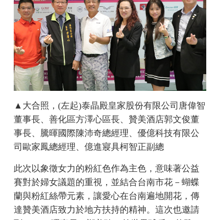
▲大合照，(左起)泰晶殿皇家股份有限公司唐偉智
董事長、善化區方澤心區長、贊美酒店郭文俊董
事長、騰暉國際陳沛奇總經理、優億科技有限公
司歐家鳳總經理、億進寢具柯智正副總
此次以象徵女力的粉紅色作為主色，意味著公益
賽對於婦女議題的重視，並結合台南市花－蝴蝶
蘭與粉紅絲帶元素，讓愛心在台南遍地開花，傳
達贊美酒店致力於地方扶持的精神。這次也邀請