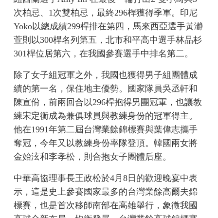
次柏忌、1次雙柏忌，最終296桿獲得季軍。印尼
Yoko以總成績299桿排在第四，馬來西亞選手黃瀞
萱則以300桿名列第五，北市和平高中選手林品杉
301桿位居第六，在我國參賽選手中排名第二。
除了女子組冠軍之外，我國也獲得男子組團體成
績的第一名，保住地主優勢。國家隊員吳丞軒和
陳宣佾，前兩回合以296桿抱得男團冠軍，也讓教
練宋定衡成為兼俱球員與教練身份的冠軍得主。
他在1991年第二屆台灣業餘錦標賽與葉偉志攜手
奪冠，今年又以教練身份率隊登頂。韓國兩女將
金始泫和李孝松，則合抱女子團體后座。
中華高協理事長王政松於4月8日的歡迎晚宴中表
示，這是史上參賽國家最多的台灣業餘高爾夫錦
標賽，也是首次移師南部在高雄舉行，象徵我國