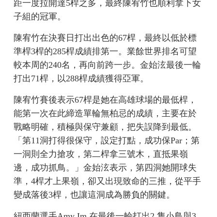
距一度拉開達5桿之多，最終陳宥竹也順利拿下女
子組的冠軍。
陳宥竹在決賽日打出出色的67桿，最終以低於標
準桿3桿的285桿成績排第一。業餘世界排名可望
較本周的240名，再向前跨一步。金始泫最後一輪
打出71桿，以288桿成績獲得亞軍。
陳宥竹賽後表示67桿是她在高雄球場的最低桿，
能第一次在此締造單輪無柏忌的成績，主要在於
戰略明確，積極與保守兼顧，把失誤降到最低。
「第11洞打得很保守，設定打點，成功保Par；第
一洞則全力搶攻，第二桿拿三號木，直抵果嶺
邊，成功抓鳥。」金始泫表示，第四洞她開球失
準，4桿才上果嶺，卻又出現致命的三推，從平手
變成落後3桿，也讓這洞成為勝負的關鍵。
紐西蘭選手Amy Im 在最後一輪打出2 隻小鳥與3