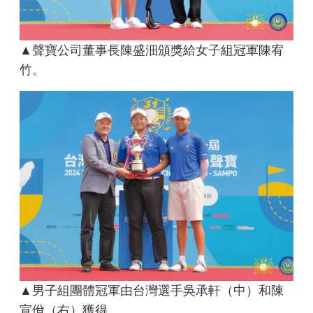
▲聲寶公司董事長陳盛沺頒獎給女子組冠軍陳宥
竹。
▲男子組團體冠軍由台灣選手吳承軒（中）和陳
宣佾（右）獲得。