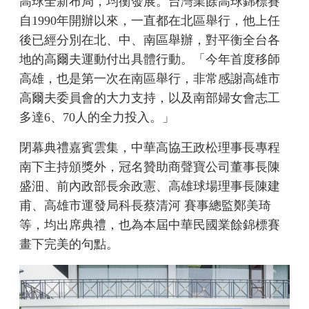
高球全新布局，均衡發展。台灣業餘高球錦標賽
自1990年開辦以來，一直都在北區舉行，他上任
後已經分別在北、中、南區舉辦，對平衡全台各
地的高爾夫運動付出具體行動。「今年首度移師
高雄，也是第一次在南區舉行，非常感謝高雄市
高爾夫委員會的大力支持，以及南部婦女會志工
多達6、70人的全力投入。」
閉幕典禮嘉賓雲集，中華高協王政松理事長專程
南下主持頒獎外，冠名贊助商聲寶公司董事長陳
盛沺、前內政部長余政憲、高雄球場理事長陳建
甫、高雄市運發局科長蔡清河 賽事總監鄭美琦
等，均出席典禮，也為本屆中華民國業餘錦標賽
畫下完美的句點。