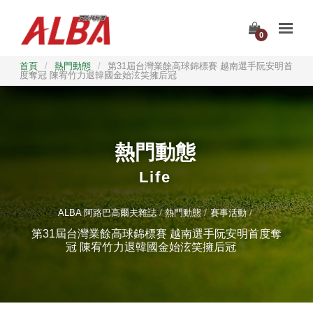
0
首頁
/
熱門動態
/
第31屆台灣業餘高球錦標賽 越南選手阮安明首
度奪冠 陳宥竹力退韓國金始泫笑擁后冠
熱門動態
Life
ALBA 阿路巴高爾夫雜誌
熱門動態
賽事活動
第31屆台灣業餘高球錦標賽 越南選手阮安明首度奪
冠 陳宥竹力退韓國金始泫笑擁后冠