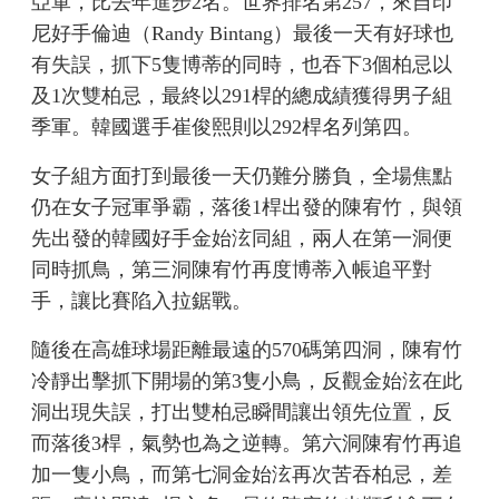
亞軍，比去年進步2名。世界排名第257，來自印
尼好手倫迪（Randy Bintang）最後一天有好球也
有失誤，抓下5隻博蒂的同時，也吞下3個柏忌以
及1次雙柏忌，最終以291桿的總成績獲得男子組
季軍。韓國選手崔俊熙則以292桿名列第四。
女子組方面打到最後一天仍難分勝負，全場焦點
仍在女子冠軍爭霸，落後1桿出發的陳宥竹，與領
先出發的韓國好手金始泫同組，兩人在第一洞便
同時抓鳥，第三洞陳宥竹再度博蒂入帳追平對
手，讓比賽陷入拉鋸戰。
隨後在高雄球場距離最遠的570碼第四洞，陳宥竹
冷靜出擊抓下開場的第3隻小鳥，反觀金始泫在此
洞出現失誤，打出雙柏忌瞬間讓出領先位置，反
而落後3桿，氣勢也為之逆轉。第六洞陳宥竹再追
加一隻小鳥，而第七洞金始泫再次苦吞柏忌，差