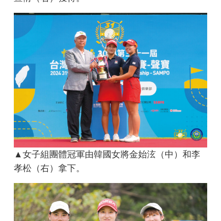
▲女子組團體冠軍由韓國女將金始泫（中）和李
孝松（右）拿下。