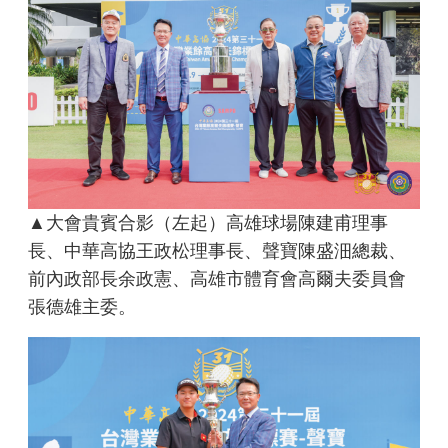
▲大會貴賓合影（左起）高雄球場陳建甫理事
長、中華高協王政松理事長、聲寶陳盛沺總裁、
前內政部長余政憲、高雄市體育會高爾夫委員會
張德雄主委。