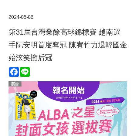
2024-05-06
第31屆台灣業餘高球錦標賽 越南選
手阮安明首度奪冠 陳宥竹力退韓國金
始泫笑擁后冠
Facebook
Line