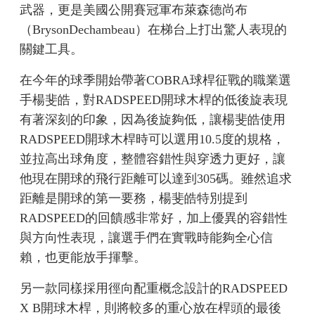
武器，更是美國公開賽冠軍布萊森德尚布
（BrysonDechambeau）在梯台上打出驚人表現的
關鍵工具。
在今年的球季開始帶著COBRA球桿征戰的職業選
手楊斐皓，對RADSPEED開球木桿的低後旋表現
有著深刻的印象，因為後旋夠低，讓楊斐皓使用
RADSPEED開球木桿時可以選用10.5度的規格，
並拉高出球角度，整體容錯性與穿透力更好，讓
他現在開球的飛行距離可以達到305碼。雖然追求
距離是開球的第一要務，楊斐皓特別提到
RADSPEED的回饋感非常好，加上優異的容錯性
與方向性表現，讓選手們在實戰時能夠全心信
賴，也更能放手揮擊。
另一款同樣採用徑向配重概念設計的RADSPEED
X B開球木桿，則將較多的重心放在桿頭的最後