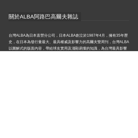
關於ALBA阿路巴高爾夫雜誌
台灣ALBA為日本直營分公司，日本ALBA創立於1987年4月，擁有35年歷
史，在日本為發行量最大、最具權威及影響力的高爾夫雙周刊，台灣ALBA
以圖解式的版面內容，帶給球友實用及淺顯易懂的知識，為台灣最具影響
力的高爾夫雜誌。
Facebook
Line
與我們聯絡
台灣台北市104中山區民生東路三段21號12樓之一
service.tw@ggmg.golf
02-2518-4268