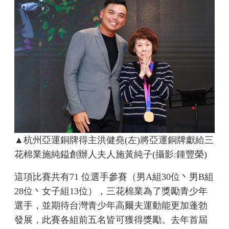
▲杭州亞運銅牌得主洪健堯(左)將亞運銅牌獻給三
花棉業施純鎰創辦人夫人施黃純子(攝影:鍾豐榮)
這項比賽共有71 位選手參賽（男A組30位丶男B組
28位丶女子組13位），三花棉業為了獎勵青少年
選手，並期待台灣青少年高爾夫運動能更加蓬勃
發展，此賽各組前五名皆可獲得獎勵。去年首屆