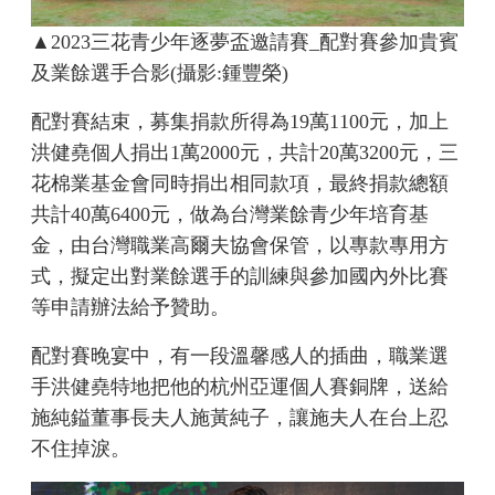
▲2023三花青少年逐夢盃邀請賽_配對賽參加貴賓
及業餘選手合影(攝影:鍾豐榮)
配對賽結束，募集捐款所得為19萬1100元，加上
洪健堯個人捐出1萬2000元，共計20萬3200元，三
花棉業基金會同時捐出相同款項，最終捐款總額
共計40萬6400元，做為台灣業餘青少年培育基
金，由台灣職業高爾夫協會保管，以專款專用方
式，擬定出對業餘選手的訓練與參加國內外比賽
等申請辦法給予贊助。
配對賽晚宴中，有一段溫馨感人的插曲，職業選
手洪健堯特地把他的杭州亞運個人賽銅牌，送給
施純鎰董事長夫人施黃純子，讓施夫人在台上忍
不住掉淚。