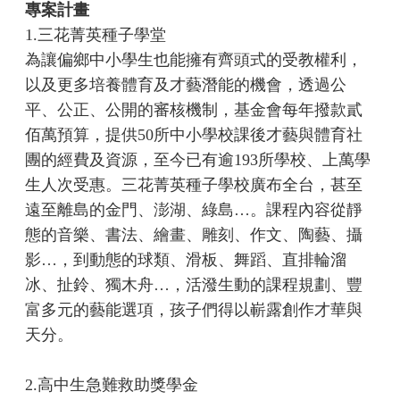
專案計畫
1.三花菁英種子學堂
為讓偏鄉中小學生也能擁有齊頭式的受教權利，
以及更多培養體育及才藝潛能的機會，透過公
平、公正、公開的審核機制，基金會每年撥款貳
佰萬預算，提供50所中小學校課後才藝與體育社
團的經費及資源，至今已有逾193所學校、上萬學
生人次受惠。三花菁英種子學校廣布全台，甚至
遠至離島的金門、澎湖、綠島…。課程內容從靜
態的音樂、書法、繪畫、雕刻、作文、陶藝、攝
影…，到動態的球類、滑板、舞蹈、直排輪溜
冰、扯鈴、獨木舟…，活潑生動的課程規劃、豐
富多元的藝能選項，孩子們得以嶄露創作才華與
天分。
2.高中生急難救助獎學金