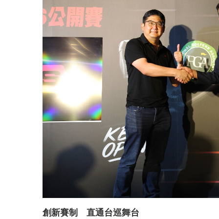
創新賽制 直通台巡舞台