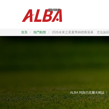
首頁
/
熱門動態
/
2026未來之星夏季錦標賽落幕 尤泓諭
ALBA 阿路巴高爾夫雜誌