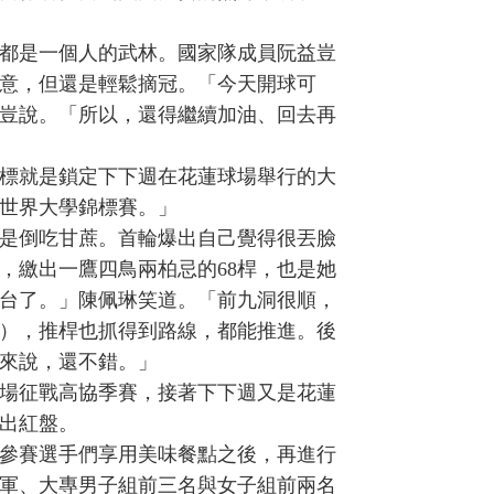
都是一個人的武林。國家隊成員阮益豈
滿意，但還是輕鬆摘冠。「今天開球可
豈說。「所以，還得繼續加油、回去再
標就是鎖定下下週在花蓮球場舉行的大
世界大學錦標賽。」
是倒吃甘蔗。首輪爆出自己覺得很丟臉
威，繳出一鷹四鳥兩柏忌的68桿，也是她
台了。」陳佩琳笑道。「前九洞很順，
洞），推桿也抓得到路線，都能推進。後
來說，還不錯。」
場征戰高協季賽，接著下下週又是花蓮
出紅盤。
參賽選手們享用美味餐點之後，再進行
軍、大專男子組前三名與女子組前兩名