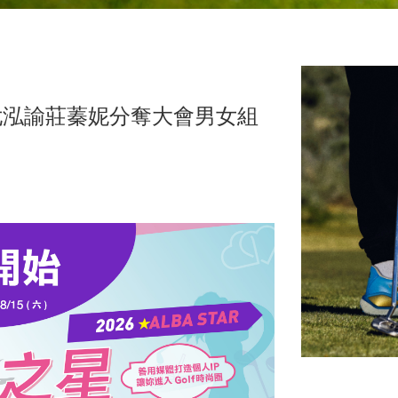
尤泓諭莊蓁妮分奪大會男女組