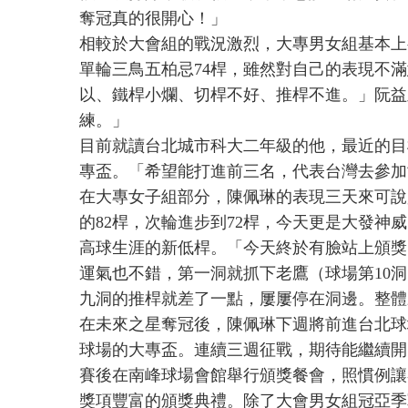
奪冠真的很開心！」
相較於大會組的戰況激烈，大專男女組基本上
單輪三鳥五柏忌74桿，雖然對自己的表現不
以、鐵桿小爛、切桿不好、推桿不進。」阮益
練。」
目前就讀台北城市科大二年級的他，最近的目
專盃。「希望能打進前三名，代表台灣去參加
在大專女子組部分，陳佩琳的表現三天來可說
的82桿，次輪進步到72桿，今天更是大發神
高球生涯的新低桿。「今天終於有臉站上頒獎
運氣也不錯，第一洞就抓下老鷹（球場第10
九洞的推桿就差了一點，屢屢停在洞邊。整體
在未來之星奪冠後，陳佩琳下週將前進台北球
球場的大專盃。連續三週征戰，期待能繼續開
賽後在南峰球場會館舉行頒獎餐會，照慣例讓
獎項豐富的頒獎典禮。除了大會男女組冠亞季