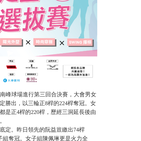
於南投南峰球場進行第三回合決賽，大會男女
勝出，以三輪正8桿的224桿奪冠。女
是正4桿的220桿，歷經三洞延長後由
。
底定。昨日領先的阮益豈繳出74桿
在男子組奪冠。女子組陳佩琳更是火力全