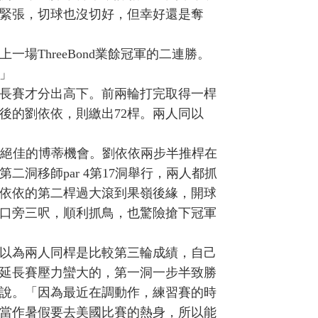
緊張，切球也沒切好，但幸好還是奪
場ThreeBond業餘冠軍的二連勝。
」
延長賽才分出高下。前兩輪打完取得一桿
後的劉依依，則繳出72桿。兩人同以
都有絕佳的博蒂機會。劉依依兩步半推桿在
洞移師par 4第17洞舉行，兩人都抓
劉依依的第二桿過大滾到果嶺後緣，開球
口旁三呎，順利抓鳥，也驚險搶下冠軍
以為兩人同桿是比較第三輪成績，自己
延長賽壓力蠻大的，第一洞一步半致勝
說。「因為最近在調動作，練習賽的時
當作暑假要去美國比賽的熱身，所以能