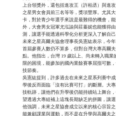
上台領獎外，還包括進攻王（許柏丞）與進攻
之星男女會員前三名等等，獎項豐厚。尤其大
卡，對於青少年選手來說是最難得的機會，能
外，大會男女冠軍尤泓諭與莊蓁妮也能獲得由
測，讓選手能透過科學化分析更深入了解自己
未來之星高爾夫協會理事長吳憲紘表示，今年
首屆參賽人數仍不算多，但對台灣大專高爾夫
點。他指出，台灣 19 歲以上、尚未轉入職
限的困境，能參加的國內業餘賽事屈指可數，
技節奏。
吳憲紘提到，許多過去在未來之星系列賽中成
學後反而面臨「沒有比賽可打」的斷層。大專
技軌跡，讓他們在升學後仍能持續站上舞台，
望透過大專組補上這塊長期缺乏的拼圖，讓選
他強調，未來之星協會成立以來的核心宗旨之
能兼顧課業與運動，而不是在升學與高爾夫之