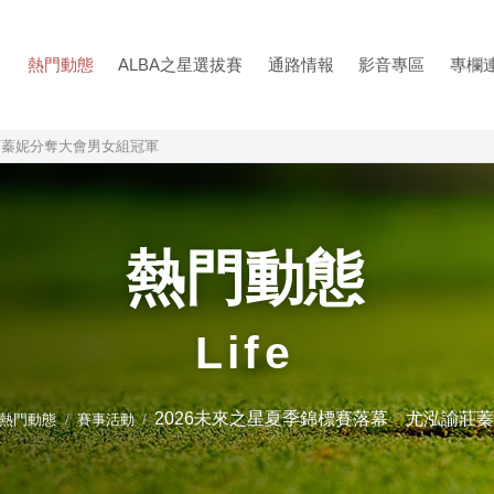
熱門動態
ALBA之星選拔賽
通路情報
影音專區
專欄
莊蓁妮分奪大會男女組冠軍
熱門動態
Life
2026未來之星夏季錦標賽落幕 尤泓諭莊
熱門動態
賽事活動