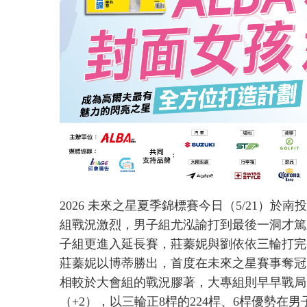
2026 未來之星夏季錦標賽今日（5/21）
組戰況激烈，男子組尤泓諭打到最後一洞才篤定
子組更進入延長賽，莊蓁妮與劉依依三輪打完都
莊蓁妮以博蒂勝出，首度在未來之星賽事奪冠
相較於大會組的戰況膠著，大專組則早早戰局
（+2），以三輪正8桿的224桿、6桿優勢