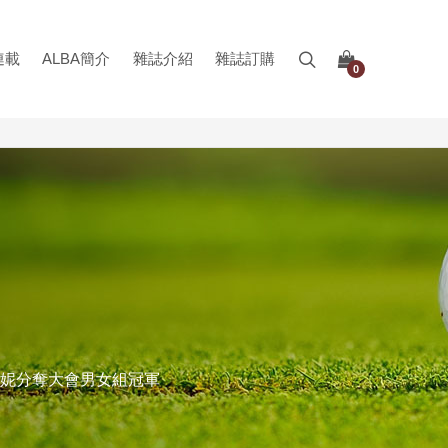
連載
ALBA簡介
雜誌介紹
雜誌訂購
0
蓁妮分奪大會男女組冠軍