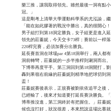
樂三推，讓我取得領先。雖然最後一洞有點小
冠。」
這是剛考上清華大學運動科學系的尤泓諭，繼上一
「能在如此膠著的戰況中勝出，真的很開心！
男子組打到第18洞定勝負，女子組更是進入
領先的莊蓁妮，今天交卡73桿；賽前以一桿落
220桿完賽，必須加賽分出勝負。
延長賽首洞在球場par 4第18洞舉行，兩人
洞前轉彎，莊蓁妮的一步半推桿則涮洞而出。第二
下博蒂再度平手。第三洞回到第18洞開打，
轟到果嶺右前緣的莊蓁妮則精準地把球切到洞
盃！
莊蓁妮賽後表示，正規賽被劉依依追平之後，
已經輸了，後來才知道要打延長賽決勝負。「
博蒂推沒進，第三洞終於有把握住。」莊蓁妮
候也沒打好，狀況很差，本來想說這場比賽就