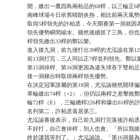
開，繳出一鷹四鳥兩柏忌的68桿，以三輪正6
南峰球場今日依舊晴朗炎熱，相比前兩天風勢
取得5桿領先的許柏丞，今天開賽第一洞就因
領先優勢瞬間縮水。雖然後續抓了三鳥，但也
桿領先繳出33桿的鄭以樂。
進入後九洞，前九僅打出39桿的尤泓諭在第1
前13洞打完，三人同以正7桿並列領先。鄭以
第15洞掉桿、第16洞更因為遺失球吞下雙柏
後一洞梯台時取得兩桿領先優勢。
在決定冠軍誰屬的第18洞，尤泓諭雖然開球偏
單輪繳出74桿（+2），但仍以兩桿之差擊敗
輪72桿（E），三輪總桿226桿和爆出81桿
名列第二，許柏丞落居第三。
尤泓諭賽後表示，自己前九洞打完落後許柏丞
不好打，自己會掉桿，別人也會。「所以我後
終於讓我等到了。」尤泓諭說。「第16洞最