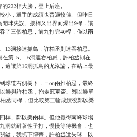
桿的222桿大勝，登上后座。
較小，選手的成績也普遍較佳。但昨日
為開球失誤、接桿又出界而爆出9桿，讓
吞了三個柏忌，前九打完40桿，僅以兩
2、13洞接連抓鳥，許柏丞則連吞柏忌。
樂在第15、16洞連吞柏忌，許柏丞則在
忌，這讓第16洞抓鳥的尤泓諭，在站上最
到球道右側樹下，三on兩推柏忌，最終
鄭以樂與許柏丞，抱走冠軍盃。鄭以樂單
的許柏丞同桿，但比較第三輪成績後鄭以樂
四桿、鄭以樂兩桿。但他覺得南峰球場
九洞就耐著性子打，慢慢等待機會，也
為關鍵，我抓下博蒂，許柏丞遺失球，以