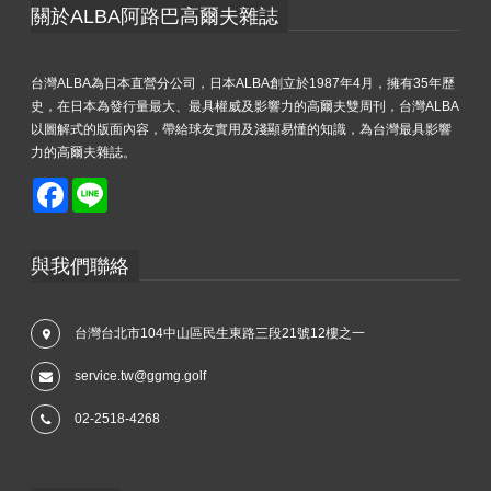
關於ALBA阿路巴高爾夫雜誌
台灣ALBA為日本直營分公司，日本ALBA創立於1987年4月，擁有35年歷
史，在日本為發行量最大、最具權威及影響力的高爾夫雙周刊，台灣ALBA
以圖解式的版面內容，帶給球友實用及淺顯易懂的知識，為台灣最具影響
力的高爾夫雜誌。
Facebook
Line
與我們聯絡
台灣台北市104中山區民生東路三段21號12樓之一
service.tw@ggmg.golf
02-2518-4268