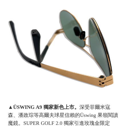
▲
ÜSWING A9 獨家新色上市。
深受菲爾米寇
森、潘政琮等高爾夫球星信賴的Üswing 果嶺閱讀
魔鏡。SUPER GOLF 2.0 獨家引進玫瑰金限定